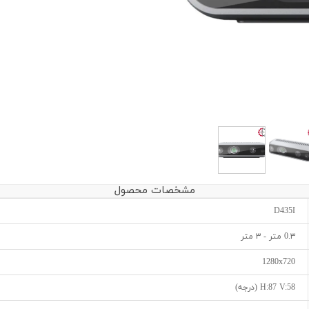
مشخصات محصول
D435I
0.۳ متر - ۳ متر
1280x720
H:87 V:58 (درجه)