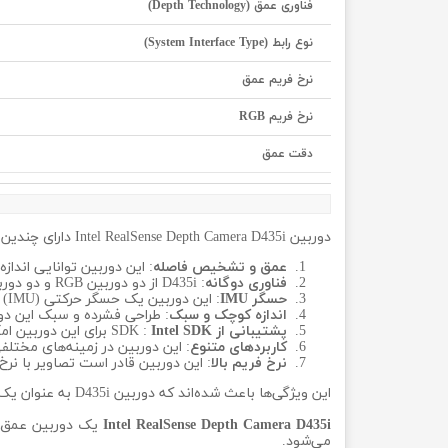
فناوری عمق (Depth Technology)
نوع رابط (System Interface Type)
نرخ فریم عمق
نرخ فریم RGB
دقت عمق
دوربین Intel RealSense Depth Camera D435i دارای چندین مزیت مهم است:
عمق و تشخیص فاصله
: این دوربین توانایی اندا
فناوری دوگانه
: D435i از دو دوربین RGB و دو دوربین مادون قرمز برای به دست آوردن داده‌های عمق استفاده می‌کند، که باعث کیفیت بالا و دقت در اندازه‌گیری عمق می‌شود.
حسگر IMU
: این دوربین یک حسگر حرکتی (IMU) داخلی دارد که به تشخیص حرکات و موقعیت دوربین کمک می‌کند و می‌تواند اطلاعات بیشتری را برای محاسبات نیز ارائه دهد.
اندازه کوچک و سبک
: طراحی فشرده و سبک این دور
پشتیبانی از
SDK :
Intel SDK
برای این دوربین ام
کاربردهای متنوع
: این دوربین در زمینه‌های مختل
نرخ فریم بالا
: این دوربین قادر است تصاویر با نر
این ویژگی‌ها باعث شده‌اند که دوربین D435i به عنوان یک ابزار قدرتمند در پروژه‌های تصویربرداری و تحلیل داده‌ها شناخته شود.
Intel RealSense Depth Camera D435i
می‌شود.