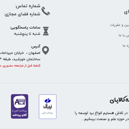
شماره تما
پای
شماره فضای مجازی:
35610
65
ین و مقررات
ساعات پاسخگویی:
شنبه تا پنج‌شنبه
 با ما
آدرس:
ره ما
اصفهان ، خیابان میرداماد، 
ساختمان خورشید، طبقه 4، واحد 11، پلاک 292
(
لطفا قبل از مراجعه حضوری، ه
https://sanat.ir/58397
کالاپای
ا در تلاش هستیم انواع برد توسعه را
 در حوزه علم و صنعت برسانیم...