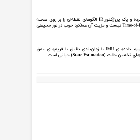
استفاده می‌کند. بدین صورت که دو سنسور IR تصاویر را دریافت کرده و یک پروژکتور IR الگوهای نقطه‌ای را بر روی صحنه
می‌تاباند تا در محیط‌های بدون بافت (مانند دیوارهای سفید) نیز عمق با دقت بالا محاسبه شود. این فناوری برخلاف Kinect از نوع Time-of-Flight نیست و مزیت آن عملکرد خوب در نور محیطی
است — یک سنسور 6-DoF شامل شتاب‌سنج 3 محوره و ژیروسکوپ 3 محوره. داده‌های IMU با زمان‌بندی دقیق با فریم‌های عمق
تخمین حالت (State Estimation)
حیاتی است.