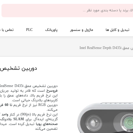
تبدیل و کابل ها
ماژول و سنسور
پاوربانک
PLC
تماس با م
Intel RealSens
دوربین تشخیص عمق ense Depth D435i
دوربین تشخیص عمق Intel RealSense D435i یک راهکار پیشرفته بینایی کامپیوتر با
فروسرخ
است که قادر به تولید جریان
این نرخ فریم بالا، داده‌های عمق را 
کاربردهای بلادرنگ حیاتی است.
دوربین RGB نیز از نرخ فریم
تا 60 فریم بر ثانیه
می‌کند
.
این نرخ فریم بالا (90fps) در کنار
واحد IMU 6‑DoF یکپارچه
گزینه‌ای ایده‌آل برای
SLAM بلادرنگ
،
صحنه‌های پویا
تضمین می‌کند