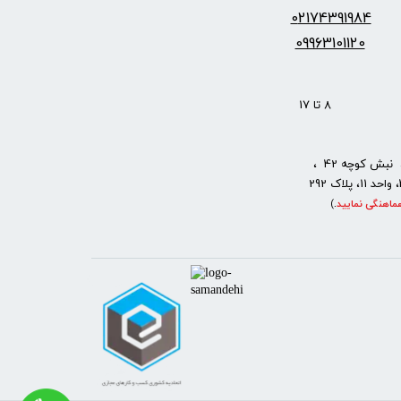
س:
2174391984
0
09963101120
: 8 تا 17
نبش کوچه 42 ،
ماهنگی نمایید
.
)