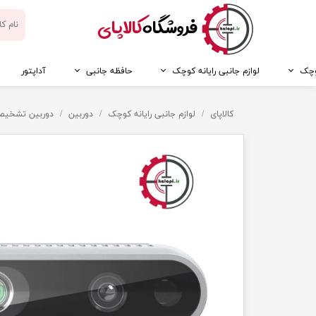
​فروشگاه
کالاپای
کوچک
لوازم جانبی رایانه کوچک
حافظه جانبی
آداپتور
کالاپای
لوازم جانبی رایانه کوچک
دوربین
دوربین تشخیص عمق e Depth D435i