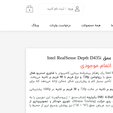
ورود
/
ثبت نام کنید
۰
حساب کاربری من
تغییر گذر واژه
ا
همه محصولات
درخواست واردات
وبلاگ
سفارشات
خروج از حساب
کاربری
Intel RealS
اتمام موجودی
فناوری استریو فعال
 عمق با
رزولوشن 720p و نرخ فریم تا 90 فریم بر ثانیه
می‌باشد.
با تأخیر بسیار کم و روان‌ترین شکل ممکن ارائه می‌دهد که برای
در حالت 720p و
30 فریم بر ثانیه
در 1080p پشتیبانی
(شتاب‌سنج + ژیروسکوپ)، این دوربین را به
ردی حرکت
(Motion Tracking)،
ناوبری خودکار
و
تصویربرداری از
تبدیل کرده است. میدان دید عریض عمق (87° × 58°) نیز پوشش وسیع تری از محیط را