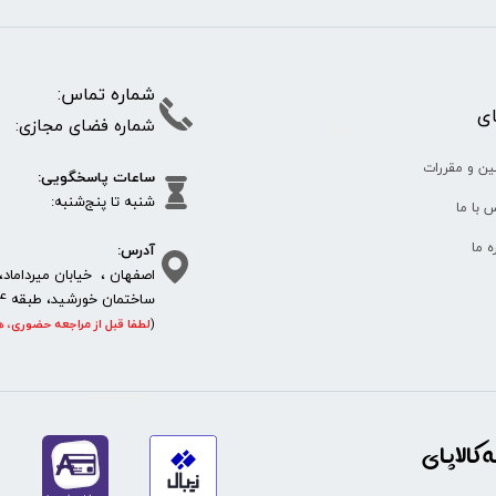
شماره تما
پای
شماره فضای مجازی:
35610
65
ین و مقررات
ساعات پاسخگویی:
شنبه تا پنج‌شنبه
 با ما
آدرس:
ره ما
اصفهان ، خیابان میرداماد، 
ساختمان خورشید، طبقه 4، واحد 11، پلاک 292
(
لطفا قبل از مراجعه حضوری، ه
https://sanat.ir/58397
کالاپای