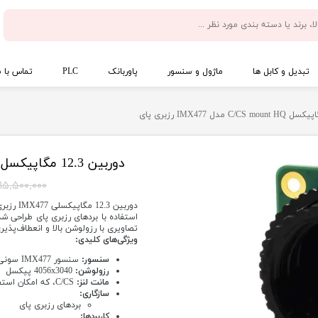
تبدیل و کابل ها
ماژول و سنسور
پاوربانک
PLC
تماس با م
دوربین 12.3 مگاپیکسل C/CS mount HQ مدل IMX477 رزبری پای
۱۵,۵۰۰,۰۰۰ تومان
تصاویری با رزولوشن بالا و انعطاف‌پذیری
ویژگی‌های کلیدی:
سنسور:
سنسور IMX477 سونی با رزولوشن 12.3 مگاپیکسل
رزولوشن:
4056x3040 پیکسل
مانت لنز:
C/CS، که امکان استفاده از طیف گسترده‌ای از لنزها را فراهم می‌کند.
سازگاری:
بردهای رزبری پای
کاربردها: