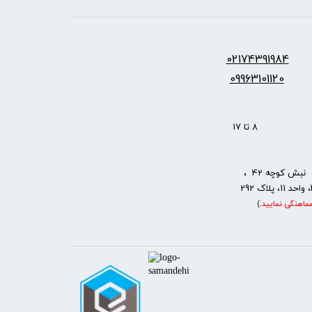
س:
2174391984
0
09963101120
: 8 تا 17
نبش کوچه 42 ،
ماهنگی نمایید
.
)