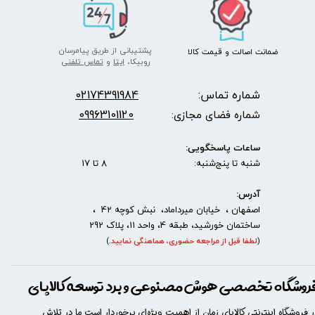
پشتیبانی از طریق پیامرسان
ضمانت اصالت
و قیمت​​​​​​​
کالا ​​​​​​​
روبیکا،
ایتا
و
تماس تلفنی
شماره تماس:
2174391984
0
09963101120
شماره فضای مجازی:
ساعات پاسخگویی:
شنبه تا پنج‌شنبه: 8 تا 17
آدرس:
اصفهان ، خیابان میرداماد، نبش کوچه 42 ،
ساختمان خورشید، طبقه 4، واحد 11، پلاک 292
(
لطفا قبل از مراجعه حضوری، هماهنگی نمایید
.
)
روشگاه تخصصی هوش مصنوعی و برد توسعه کالاپای
ر فروشگاه اینترنتی کالاپای زمان از اهمیت ویژه‌ای برخوردار است ما در تلاش