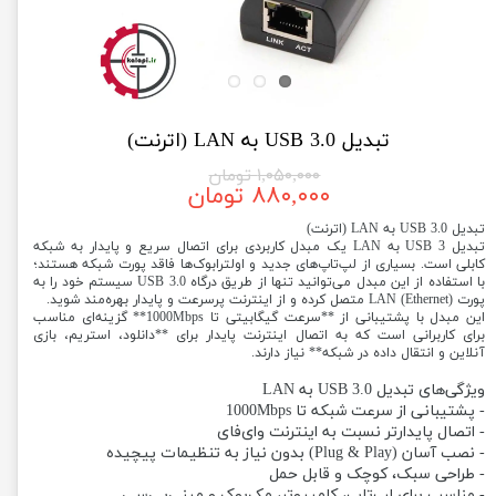
تبدیل USB 3.0 به LAN (اترنت)
۱,۰۵۰,۰۰۰ تومان
۸۸۰,۰۰۰ تومان
تبدیل USB 3.0 به LAN (اترنت)
تبدیل USB 3 به LAN یک مبدل کاربردی برای اتصال سریع و پایدار به شبکه
کابلی است. بسیاری از لپ‌تاپ‌های جدید و اولترابوک‌ها فاقد پورت شبکه هستند؛
با استفاده از این مبدل می‌توانید تنها از طریق درگاه USB 3.0 سیستم خود را به
پورت LAN (Ethernet) متصل کرده و از اینترنت پرسرعت و پایدار بهره‌مند شوید.
این مبدل با پشتیبانی از **سرعت گیگابیتی تا 1000Mbps** گزینه‌ای مناسب
برای کاربرانی است که به اتصال اینترنت پایدار برای **دانلود، استریم، بازی
آنلاین و انتقال داده در شبکه** نیاز دارند.
ویژگی‌های تبدیل USB 3.0 به LAN
- پشتیبانی از سرعت شبکه تا 1000Mbps
- اتصال پایدارتر نسبت به اینترنت وای‌فای
- نصب آسان (Plug & Play) بدون نیاز به تنظیمات پیچیده
- طراحی سبک، کوچک و قابل حمل
- مناسب برای لپ‌تاپ، کامپیوتر، مک‌بوک و مینی‌پی‌سی