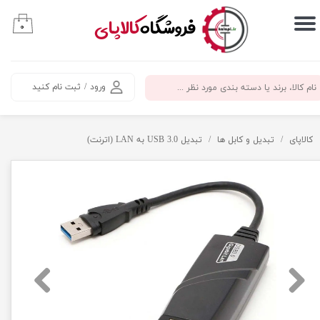
​فروشگاه
کالاپای
۰
حساب کاربری من
تغییر گذر واژه
ورود
/
ثبت نام کنید
سفارشات
خروج از حساب کاربری
کالاپای
تبدیل و کابل ها
تبدیل USB 3.0 به LAN (اترنت)