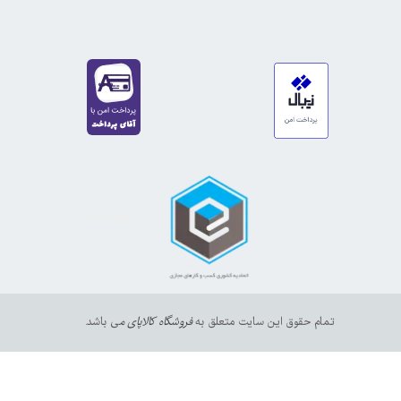
https://sanat.ir/58397
35610
65
تمام حقوق این سایت متعلق به
فروشگاه کالاپای م
ی باشد.