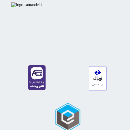
https://sanat.ir/58397