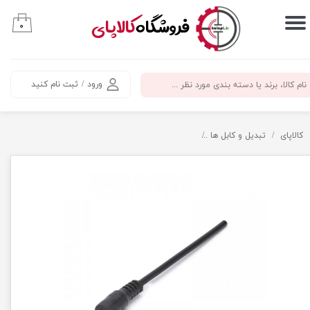
​فروشگاه
کالاپای
۰
حساب کاربری من
تغییر گذر واژه
ورود
/
ثبت نام کنید
سفارشات
خروج از حساب کاربری
کالاپای
تبدیل و کابل ها
فیش آداپتوری سیم دار 14 سانتی متری کواکسیال