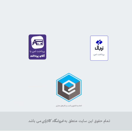
https://sanat.ir/58397
35610
65
تمام حقوق این سایت متعلق به
فروشگاه کالاپای م
ی باشد.