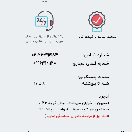
​​​​​​​کالا
پشتیبانی از طریق پیامرسان
ضمانت اصالت
و قیمت​​​​​​​
کالا ​​​​​​​
روبیکا،
ایتا
و
تماس تلفنی
شماره تماس:
2174391984
0
09963101120
شماره فضای مجازی:
ساعات پاسخگویی:
شنبه تا پنج‌شنبه: 8 تا 17
آدرس:
اصفهان ، خیابان میرداماد، نبش کوچه 42 ،
ساختمان خورشید، طبقه 4، واحد 11، پلاک 292
(
لطفا قبل از مراجعه حضوری، هماهنگی نمایید
.
)