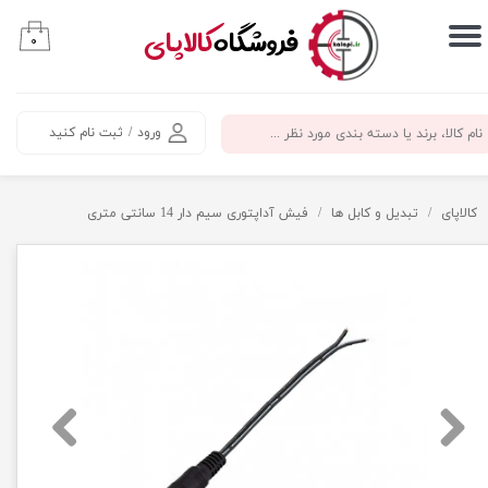
​فروشگاه
کالاپای
۰
حساب کاربری من
تغییر گذر واژه
ورود
/
ثبت نام کنید
سفارشات
خروج از حساب کاربری
کالاپای
تبدیل و کابل ها
فیش آداپتوری سیم دار 14 سانتی متری