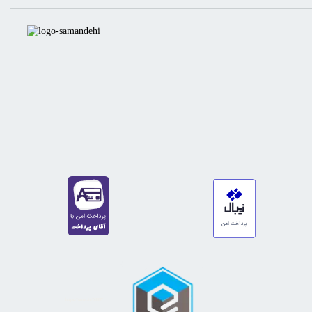
https://sanat.ir/58397