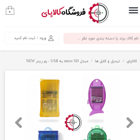
​فروشگاه
کالاپای
۰
حساب کاربری من
تغییر گذر واژه
ورود
/
ثبت نام کنید
سفارشات
خروج از حساب کاربری
کالاپای
تبدیل و کابل ها
مبدل micro SD به USB - رم ریدر NEW