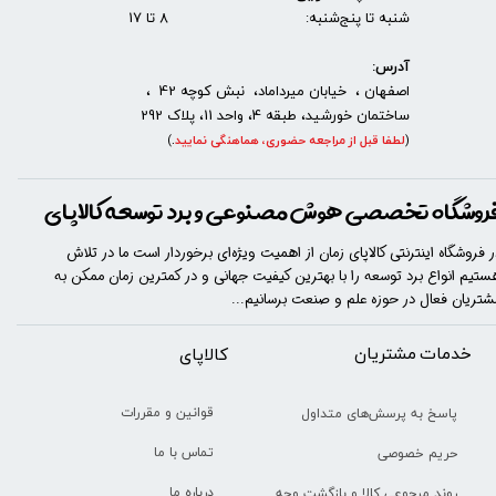
شنبه تا پنج‌شنبه: 8 تا 17
آدرس:
اصفهان ، خیابان میرداماد، نبش کوچه 42 ،
ساختمان خورشید، طبقه 4، واحد 11، پلاک 292
(
لطفا قبل از مراجعه حضوری، هماهنگی نمایید
.
)
روشگاه تخصصی هوش مصنوعی و برد توسعه کالاپای
ر فروشگاه اینترنتی کالاپای زمان از اهمیت ویژه‌ای برخوردار است ما در تلاش
ستیم انواع برد توسعه را با​​​ بهترین کیفیت جهانی و در کمترین زمان ممکن به
شتریان فعال در حوزه علم و صنعت برسانیم...
خدمات مشتریان
​​کالاپای
قوانین و مقررات
پاسخ به پرسش‌های متداول
تماس با ما
حریم خصوصی
درباره ما
روند مرجوعی کالا و بازگشت وجه