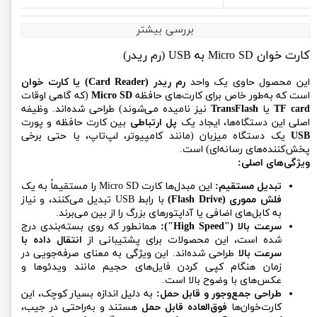
بررسی بیشتر
کارت خوان Micro SD به USB (رم ریدر)
این محصول حاوی یک واحد
رم ریدر (Card Reader) یا کارت خوان
است که به‌طور خاص برای کارت‌های حافظه
Micro SD
(که گاهی اوقات
TF card
یا
TransFlash
نیز نامیده می‌شوند) طراحی شده‌اند. وظیفه
اصلی این دستگاه‌ها، ایجاد یک
پل ارتباطی
بین کارت حافظه و پورت
USB
یک دستگاه میزبان (مانند کامپیوتر، لپ‌تاپ، یا حتی برخی
پخش‌کننده‌های رسانه‌ای) است.
ویژگی‌های اصلی:
تبدیل مستقیم:
این مبدل‌ها کارت Micro SD را مستقیماً به یک
فلش مموری (Flash Drive)
با رابط USB تبدیل می‌کنند، و نیاز
به کابل‌های اضافی یا آداپتورهای بزرگ را از بین می‌برند.
سرعت بالا ("High Speed"):
همانطور که روی بسته‌بندی درج
شده است، این محصولات برای پشتیبانی از
انتقال داده با
سرعت بالا
طراحی شده‌اند. این ویژگی به معنای صرفه‌جویی در
زمان هنگام کپی کردن فایل‌های حجیم مانند ویدئوها و
عکس‌های با وضوح بالا است.
طراحی جمع‌وجور و قابل حمل:
به دلیل اندازه بسیار کوچک، این
کارت‌خوان‌ها
فوق‌العاده قابل حمل
هستند و به‌راحتی در جیب،