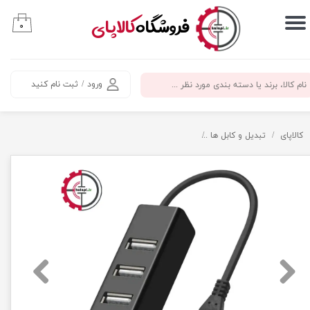
​فروشگاه
کالاپای
۰
حساب کاربری من
تغییر گذر واژه
ورود
/
ثبت نام کنید
سفارشات
خروج از حساب کاربری
کالاپای
تبدیل و کابل ها
هاب 4 پورت USB مدل LoveRPi MicroUSB to USB 4 Port Black - Micro USB