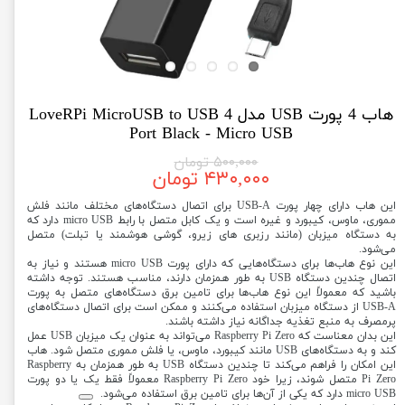
هاب 4 پورت USB مدل LoveRPi MicroUSB to USB 4
Port Black - Micro USB
۵۰۰,۰۰۰ تومان
۴۳۰,۰۰۰ تومان
این هاب دارای چهار پورت USB-A برای اتصال دستگاه‌های مختلف مانند فلش
مموری، ماوس، کیبورد و غیره است و یک کابل متصل با رابط micro USB دارد که
به دستگاه میزبان (مانند رزبری های زیرو، گوشی هوشمند یا تبلت) متصل
می‌شود.
این نوع هاب‌ها برای دستگاه‌هایی که دارای پورت micro USB هستند و نیاز به
اتصال چندین دستگاه USB به طور همزمان دارند، مناسب هستند. توجه داشته
باشید که معمولاً این نوع هاب‌ها برای تامین برق دستگاه‌های متصل به پورت
USB-A از دستگاه میزبان استفاده می‌کنند و ممکن است برای اتصال دستگاه‌های
پرمصرف به منبع تغذیه جداگانه نیاز داشته باشند.
این بدان معناست که Raspberry Pi Zero می‌تواند به عنوان یک میزبان USB عمل
کند و به دستگاه‌های USB مانند کیبورد، ماوس، یا فلش مموری متصل شود. هاب
این امکان را فراهم می‌کند تا چندین دستگاه USB به طور همزمان به Raspberry
Pi Zero متصل شوند، زیرا خود Raspberry Pi Zero معمولاً فقط یک یا دو پورت
micro USB دارد که یکی از آن‌ها برای تامین برق استفاده می‌شود.