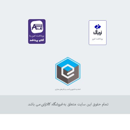
https://sanat.ir/58397
35610
65
تمام حقوق این سایت متعلق به
فروشگاه کالاپای م
ی باشد.