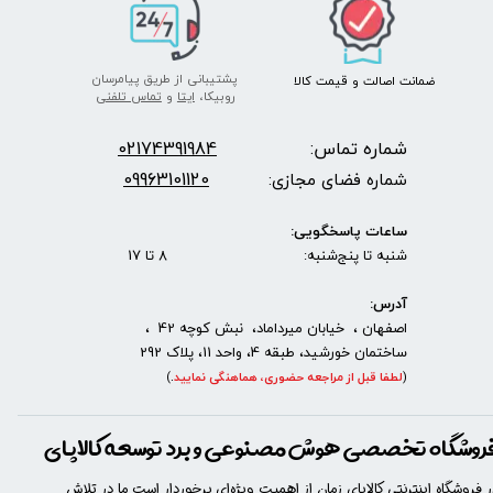
پشتیبانی از طریق پیامرسان
ضمانت اصالت
و قیمت​​​​​​​
کالا ​​​​​​​
روبیکا،
ایتا
و
تماس تلفنی
شماره تماس:
2174391984
0
09963101120
شماره فضای مجازی:
ساعات پاسخگویی:
شنبه تا پنج‌شنبه: 8 تا 17
آدرس:
اصفهان ، خیابان میرداماد، نبش کوچه 42 ،
ساختمان خورشید، طبقه 4، واحد 11، پلاک 292
(
لطفا قبل از مراجعه حضوری، هماهنگی نمایید
.
)
روشگاه تخصصی هوش مصنوعی و برد توسعه کالاپای
ر فروشگاه اینترنتی کالاپای زمان از اهمیت ویژه‌ای برخوردار است ما در تلاش