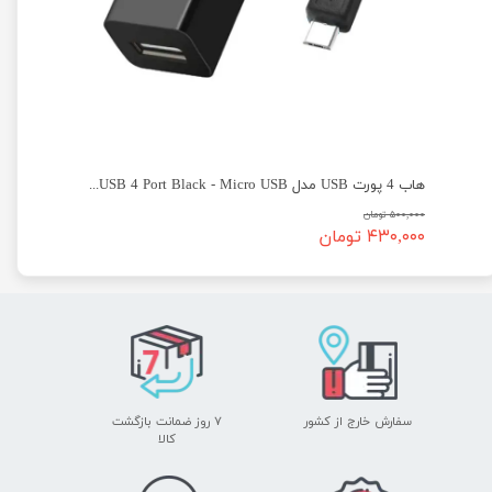
type  برند ایکس پی پروداکت مدل XP-H815M
هاب 4 پورت USB مدل LoveRPi MicroUSB to USB 4 Port Black - Micro USB
۵۰۰,۰۰۰ تومان
۴۳۰,۰۰۰ تومان
سفارش خارج از کشور
۷ روز ضمانت بازگشت
​​​​​​​کالا