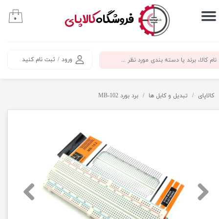
​فروشگاه
کالاپای
۰
حساب کاربری من
تغییر گذر واژه
ورود
/
ثبت نام کنید
سفارشات
خروج از حساب کاربری
کالاپای
تبدیل و کابل ها
برد بورد MB-102