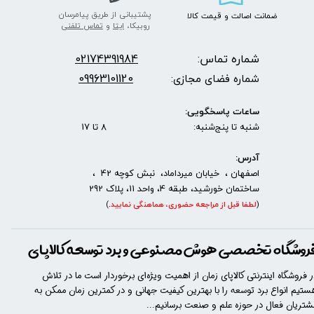
پشتیبانی از طریق پیامرسان
ضمانت اصالت
و قیمت​​​​​​​
کالا ​​​​​​​
روبیکا،
ایتا
و
تماس تلفنی
شماره تماس:
2174391984
0
09963101120
شماره فضای مجازی:
ساعات پاسخگویی:
شنبه تا پنج‌شنبه: 8 تا 17
آدرس:
اصفهان ، خیابان میرداماد، نبش کوچه 42 ،
ساختمان خورشید، طبقه 4، واحد 11، پلاک 292
(
لطفا قبل از مراجعه حضوری، هماهنگی نمایید
.
)
روشگاه تخصصی هوش مصنوعی و برد توسعه کالاپای
ر فروشگاه اینترنتی کالاپای زمان از اهمیت ویژه‌ای برخوردار است ما در تلاش
ستیم انواع برد توسعه را با​​​ بهترین کیفیت جهانی و در کمترین زمان ممکن به
شتریان فعال در حوزه علم و صنعت برسانیم...