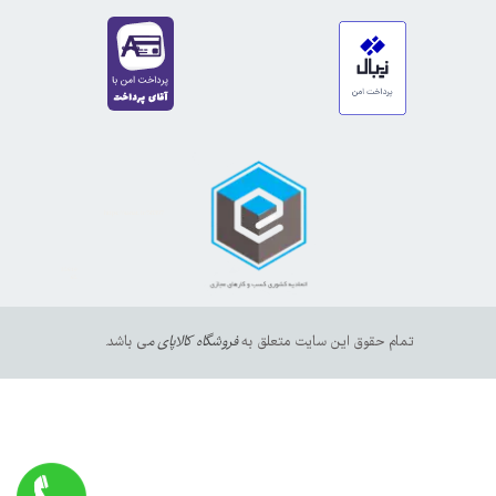
https://sanat.ir/58397
35610
65
تمام حقوق این سایت متعلق به
فروشگاه کالاپای م
ی باشد.