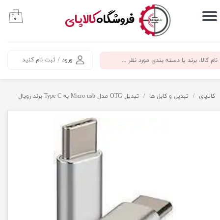
​فروشگاه
کالاپای
۰
حساب کاربری من
تغییر گذر واژه
ورود
/
ثبت نام کنید
سفارشات
خروج از حساب کاربری
کالاپای
تبدیل و کابل ها
تبدیل OTG مدل Micro usb به Type C برند رویال