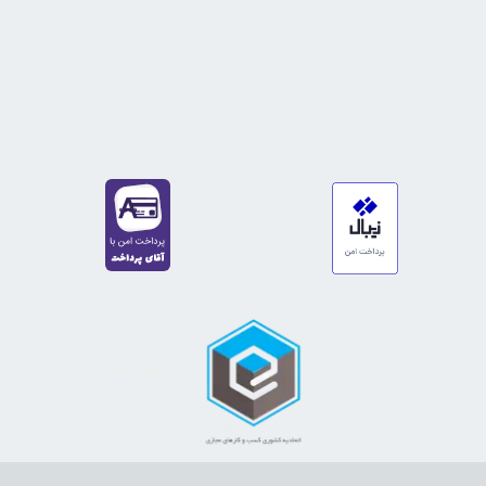
https://sanat.ir/58397
35610
65