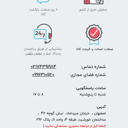
سفارش خارج از کشور
۷ روز ضمانت بازگشت
​​​​​​​کالا
پشتیبانی از طریق پیامرسان
ضمانت اصالت
و قیمت​​​​​​​
کالا ​​​​​​​
روبیکا،
ایتا
و
تماس تلفنی
شماره تماس:
2174391984
0
09963101120
شماره فضای مجازی:
ساعات پاسخگویی:
شنبه تا پنج‌شنبه: 8 تا 17
آدرس:
اصفهان ، خیابان میرداماد، نبش کوچه 42 ،
ساختمان خورشید، طبقه 4، واحد 11، پلاک 292
(
لطفا قبل از مراجعه حضوری، هماهنگی نمایید
.
)