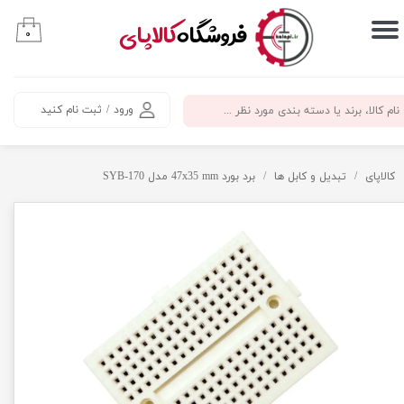
​فروشگاه
کالاپای
۰
حساب کاربری من
تغییر گذر واژه
ورود
/
ثبت نام کنید
سفارشات
خروج از حساب کاربری
کالاپای
تبدیل و کابل ها
برد بورد 47x35 mm مدل SYB-170