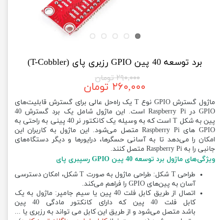
برد توسعه 40 پین GPIO رزبری پای (T-Cobbler)
۲۹۰,۰۰۰ تومان
۲۶۰,۰۰۰ تومان
ماژول گسترش GPIO نوع T یک راه‌حل عالی برای گسترش قابلیت‌های
GPIO در Raspberry Pi است. این ماژول شامل یک برد گسترش 40
پین به شکل T است که به وسیله یک کانکتور نر 40 پینی به راحتی به
GPIO های Raspberry Pi متصل می‌شود. این ماژول به کاربران این
امکان را می‌دهد تا به آسانی حسگرها، درایورها و دیگر دستگاه‌های
جانبی را به Raspberry Pi متصل کنند.
ویژگی‌های ماژول برد توسعه 40 پین GPIO رسپبری پای
طراحی T شکل: طراحی ماژول به صورت T شکل، امکان دسترسی
آسان به پین‌های GPIO را فراهم می‌کند.
اتصال از طریق کابل فلت 40 پین یا سیم جامپر: ماژول به یک
کابل فلت 40 پین که دارای کانکتور مادگی 40 پین
باشد متصل می‌شود و از طریق این کابل می تواند به رزبری یا ...