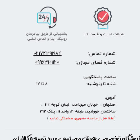
پشتیبانی از طریق پیامرسان
ضمانت اصالت
و قیمت​​​​​​​
کالا ​​​​​​​
روبیکا،
ایتا
و
تماس تلفنی
شماره تماس:
2174391984
0
09963101120
شماره فضای مجازی:
ساعات پاسخگویی:
شنبه تا پنج‌شنبه: 8 تا 17
آدرس:
اصفهان ، خیابان میرداماد، نبش کوچه 42 ،
ساختمان خورشید، طبقه 4، واحد 11، پلاک 292
(
لطفا قبل از مراجعه حضوری، هماهنگی نمایید
.
)
روشگاه تخصصی هوش مصنوعی و برد توسعه کالاپای