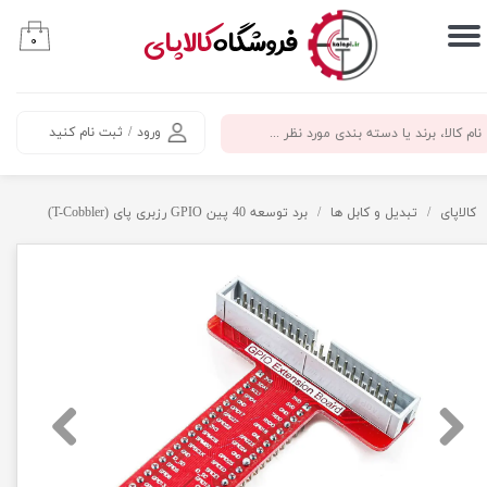
​فروشگاه
کالاپای
۰
حساب کاربری من
تغییر گذر واژه
ورود
/
ثبت نام کنید
سفارشات
خروج از حساب کاربری
کالاپای
تبدیل و کابل ها
برد توسعه 40 پین GPIO رزبری پای (T-Cobbler)