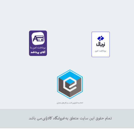
https://sanat.ir/58397
35610
65
تمام حقوق این سایت متعلق به
فروشگاه کالاپای م
ی باشد.