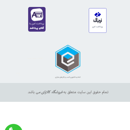
https://sanat.ir/58397
35610
65
تمام حقوق این سایت متعلق به
فروشگاه کالاپای م
ی باشد.