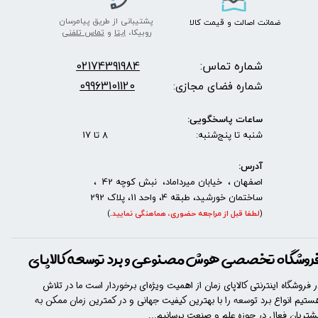
پشتیبانی از طریق پیامرسان
ضمانت اصالت
و قیمت​​​​​​​
کالا ​​​​​​​
روبیکا،
ایتا
و
تماس تلفنی
شماره تماس:
2174391984
0
09963101120
شماره فضای مجازی:
ساعات پاسخگویی:
شنبه تا پنج‌شنبه: 8 تا 17
آدرس:
اصفهان ، خیابان میرداماد، نبش کوچه 42 ،
ساختمان خورشید، طبقه 4، واحد 11، پلاک 292
(
لطفا قبل از مراجعه حضوری، هماهنگی نمایید
.
)
روشگاه تخصصی هوش مصنوعی و برد توسعه کالاپای
ر فروشگاه اینترنتی کالاپای زمان از اهمیت ویژه‌ای برخوردار است ما در تلاش
ستیم انواع برد توسعه را با​​​ بهترین کیفیت جهانی و در کمترین زمان ممکن به
شتریان فعال در حوزه علم و صنعت برسانیم...