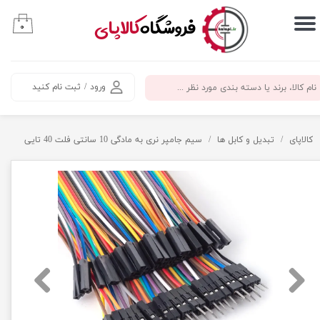
​فروشگاه
کالاپای
۰
حساب کاربری من
تغییر گذر واژه
ورود
/
ثبت نام کنید
سفارشات
خروج از حساب کاربری
کالاپای
تبدیل و کابل ها
سیم جامپر نری به مادگی 10 سانتی فلت 40 تایی