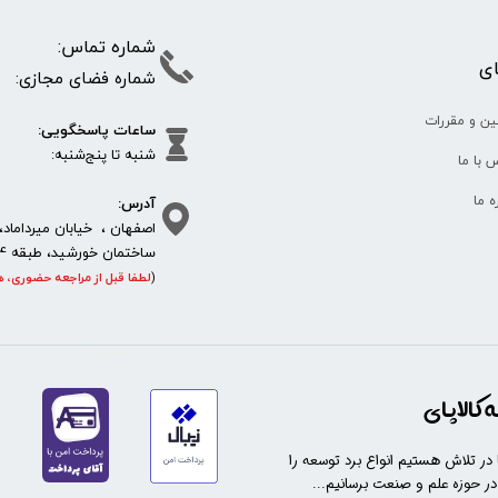
شماره تما
پای
شماره فضای مجازی:
35610
65
ین و مقررات
ساعات پاسخگویی:
شنبه تا پنج‌شنبه
 با ما
آدرس:
ره ما
اصفهان ، خیابان میرداماد، 
ساختمان خورشید، طبقه 4، واحد 11، پلاک 292
(
لطفا قبل از مراجعه حضوری، ه
https://sanat.ir/58397
کالاپای
ا در تلاش هستیم انواع برد توسعه را
 در حوزه علم و صنعت برسانیم...