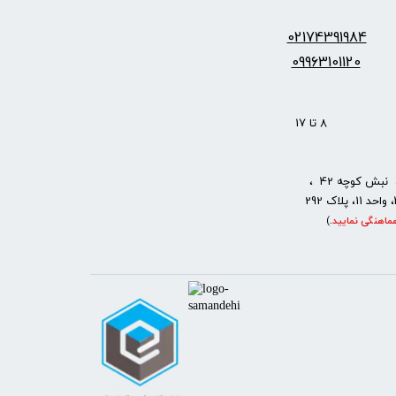
س:
2174391984
0
09963101120
: 8 تا 17
نبش کوچه 42 ،
ماهنگی نمایید
.
)