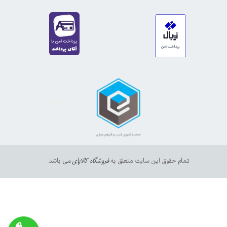
https://sanat.ir/58397
35610
65
تمام حقوق این سایت متعلق به
فروشگاه کالاپای م
ی باشد.