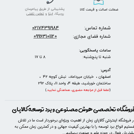
پشتیبانی از طریق پیامرسان
ضمانت اصالت
و قیمت​​​​​​​
کالا ​​​​​​​
روبیکا،
ایتا
و
تماس تلفنی
شماره تماس:
2174391984
0
09963101120
شماره فضای مجازی:
ساعات پاسخگویی:
شنبه تا پنج‌شنبه: 8 تا 17
آدرس:
اصفهان ، خیابان میرداماد، نبش کوچه 42 ،
ساختمان خورشید، طبقه 4، واحد 11، پلاک 292
(
لطفا قبل از مراجعه حضوری، هماهنگی نمایید
.
)
روشگاه تخصصی هوش مصنوعی و برد توسعه کالاپای
ر فروشگاه اینترنتی کالاپای زمان از اهمیت ویژه‌ای برخوردار است ما در تلاش
ستیم انواع برد توسعه را با​​​ بهترین کیفیت جهانی و در کمترین زمان ممکن به
شتریان فعال در حوزه علم و صنعت برسانیم...