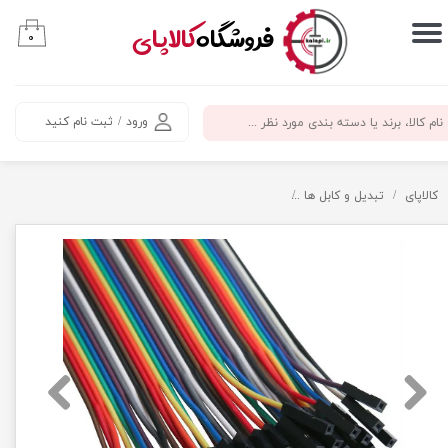
​فروشگاه
کالاپای
۰
حساب کاربری من
تغییر گذر واژه
ورود
/
ثبت نام کنید
سفارشات
خروج از حساب کاربری
کالاپای
تبدیل و کابل ها
سیم جامپر مادگی به مادگی 20 سانتی فلت 40 تایی