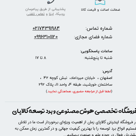
پشتیبانی از طریق پیامرسان
ضمانت اصالت
و قیمت​​​​​​​
کالا ​​​​​​​
روبیکا،
ایتا
و
تماس تلفنی
شماره تماس:
2174391984
0
09963101120
شماره فضای مجازی:
ساعات پاسخگویی:
شنبه تا پنج‌شنبه: 8 تا 17
آدرس:
اصفهان ، خیابان میرداماد، نبش کوچه 42 ،
ساختمان خورشید، طبقه 4، واحد 11، پلاک 292
(
لطفا قبل از مراجعه حضوری، هماهنگی نمایید
.
)
روشگاه تخصصی هوش مصنوعی و برد توسعه کالاپای
ر فروشگاه اینترنتی کالاپای زمان از اهمیت ویژه‌ای برخوردار است ما در تلاش
ستیم انواع برد توسعه را با​​​ بهترین کیفیت جهانی و در کمترین زمان ممکن به
شتریان فعال در حوزه علم و صنعت برسانیم...