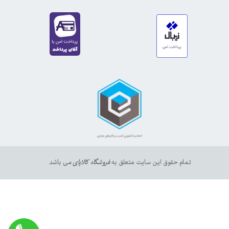
https://sanat.ir/58397
35610
65
تمام حقوق این سایت متعلق به
فروشگاه کالاپای م
ی باشد.