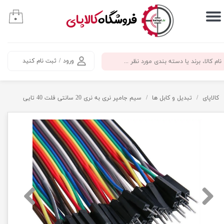
​فروشگاه
کالاپای
۰
حساب کاربری من
تغییر گذر واژه
ورود
/
ثبت نام کنید
سفارشات
خروج از حساب کاربری
کالاپای
تبدیل و کابل ها
سیم جامپر نری به نری 20 سانتی فلت 40 تایی