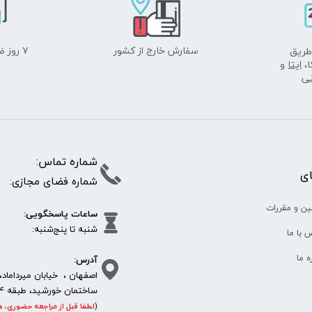
سفارش خارج از کشور
۷ روز ضمانت بازگشت
طریق
ا،
ایتا
و
نی
شماره تما
پای
شماره فضای مجازی:
35610
65
ین و مقررات
ساعات پاسخگویی:
شنبه تا پنج‌شنبه
 با ما
آدرس:
ره ما
اصفهان ، خیابان میرداماد، 
ساختمان خورشید، طبقه 4، واحد 11، پلاک 292
(
لطفا قبل از مراجعه حضوری، ه