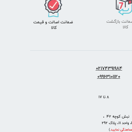
ضمانت اصالت
و قیمت​​​​​​​
​​​​​​​کالا
کالا ​​​​​​​
س:
2174391984
0
09963101120
: 8 تا 17
نبش کوچه 42 ،
ماهنگی نمایید
.
)