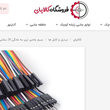
​فروشگاه
کالاپای
کوچک
لوازم جانبی رایانه کوچک
حافظه جانبی
آداپتور
کالاپای
تبدیل و کابل ها
سیم جامپر نری به مادگی 20 سانتی فلت 40 تایی