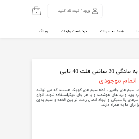
ورود
/
ثبت نام کنید
۰
حساب کاربری من
تغییر گذر واژه
ا
همه محصولات
درخواست واردات
وبلاگ
سفارشات
خروج از حساب
کاربری
سانتی فلت 40 تایی
اتمام موجودی
. سیم های جامپر ، قطه سیم های کوچک هستند که می توانند
رِد بورد و برد های هوشمند و یا هر جای دیگراستفاده شوند. انواع
 سرهای پلاستیکی و ایجاد اتصال راحت تر بین قطعه و سیم بدون
 برای ما به همراه دارند.