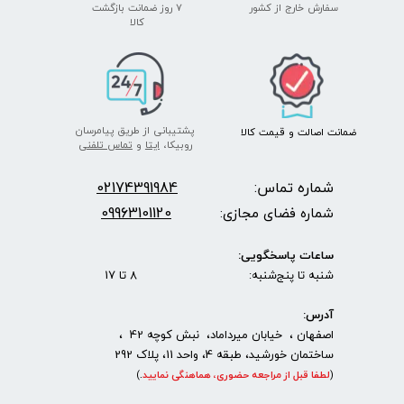
سفارش خارج از کشور
۷ روز ضمانت بازگشت
​​​​​​​کالا
پشتیبانی از طریق پیامرسان
ضمانت اصالت
و قیمت​​​​​​​
کالا ​​​​​​​
روبیکا،
ایتا
و
تماس تلفنی
شماره تماس:
2174391984
0
09963101120
شماره فضای مجازی:
ساعات پاسخگویی:
شنبه تا پنج‌شنبه: 8 تا 17
آدرس:
اصفهان ، خیابان میرداماد، نبش کوچه 42 ،
ساختمان خورشید، طبقه 4، واحد 11، پلاک 292
(
لطفا قبل از مراجعه حضوری، هماهنگی نمایید
.
)