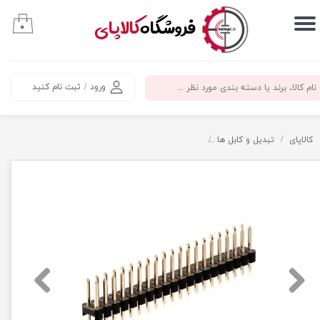
​فروشگاه
کالاپای
۰
حساب کاربری من
تغییر گذر واژه
ورود
/
ثبت نام کنید
سفارشات
خروج از حساب کاربری
کالاپای
تبدیل و کابل ها
پین هدر 2x20 نری مستقیم فاصله پین 2.54 میلی متر