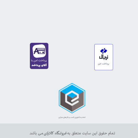
https://sanat.ir/58397
35610
65
تمام حقوق این سایت متعلق به
فروشگاه کالاپای م
ی باشد.