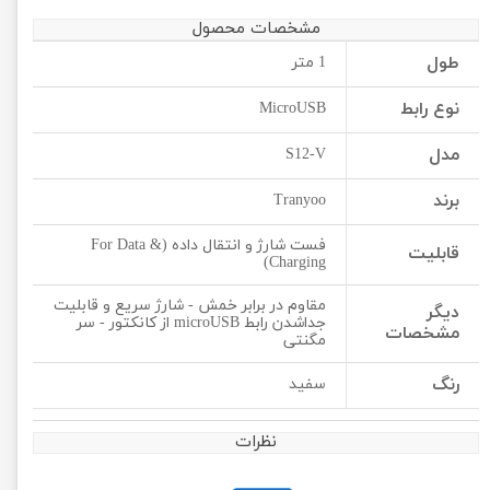
مشخصات محصول
طول
1 متر
نوع رابط
MicroUSB
مدل
S12-V
برند
Tranyoo
فست شارژ و انتقال داده (For Data &
قابلیت
Charging)
مقاوم در برابر خمش - شارژ سریع و قابلیت
دیگر
جداشدن رابط microUSB از کانکتور - سر
مشخصات
مگنتی
رنگ
سفید
نظرات