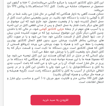
این کابل دارای کانکتور اندروید یا میکرو مگنتی می‌باشد(مدل type C و آیفون این
محصول در محصولات مشابه می باشد) . کابل S12 استحکام بالا با روکش TPE دارا
می‌باشد.
ممکن هست گاهی به ناچار هنگامی که گوشی در حال شارژ می باشد شما در حال
کار با گوشی یا تبلت یا دستگاه خود باشید، در چنین وضعیتی ممکن است کابل از
محل اتصال کشیده شود یا از وضعیت معمول خود خارج شود که این موضوع در
کابل های دیگر باعث فشار به محل اتصال و پس از مدتی قطعی کابل در این ناحیه
و یا آسیب های مهم تر از جمله
خرابی کانکتور گوشی
شود، در حالی که با داشتن
چنین کابلی دیگر نگران این موضوع نیستید چرا که در صورت کشیده شدن بیش
از حد، تنها اتصال کابل از قسمت مگنتی خود جدا می شود و یا در صورت تکان
های چرخشی بخاطر قابلیت چرخش سری بدون قطع اتصال کانکتور بهترین
وضعیت را حفظ می کند و همراه با جهت چرخش می چرخد (درواقع قسمتی از
کابل که همان کانکتور است درون دستگاه ما ثابت است و قسمت دیگر که به
کابل اتصال دارد وضعیت کابل را با چرخش خود حفظ می کند)
برای کسانی که در منزل در کنار کودکان هستند نیز این کابل توصیه می شود چرا
که معمولا همه ما با این صحنه مواجه شده ایم که در هنگامی که دستگاه ما در
پریز در حال شارژ است، کودک آن را بر می دارد و می کشد که باعث آسیب جدی
به کابل و دستگاه(موبایل یا...) می شود ولی با داشتن این کابل و در در چنین
اتفاقی خیالتان از آسیب به کابل یا کانکتور دستگاه راحت است. (گرچه همیشه و
در همه حال مراقب و همراه کودکان باشید)
طول کابل 100 سانتی متر و قابلیت عبور جریان تا 5 آمپر و مناسب برای شارژ و
انتقال اطلاعات است.
افزودن به سبد خرید