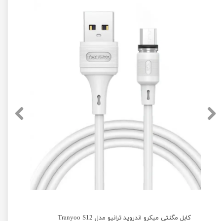
 ترانیو مدل iphone Tranyoo S12
کابل مگنتی میکرو اندروید ترانیو مدل Tranyoo S12