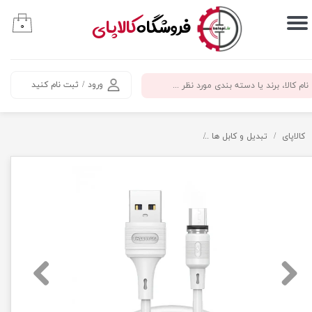
​فروشگاه
کالاپای
۰
حساب کاربری من
تغییر گذر واژه
ورود
/
ثبت نام کنید
سفارشات
خروج از حساب کاربری
کالاپای
تبدیل و کابل ها
کابل مگنتی میکرو اندروید ترانیو مدل Tranyoo S12