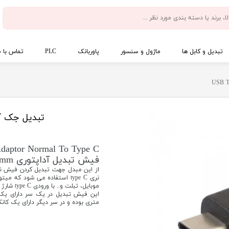
تبدیل و کابل ها
ماژول و سنسور
پاوربانک
PLC
تماس با م
تبدیل جک آداپتور 5.5mm 
Adaptor Normal To Type C
فیش تبدیل آداپتوری 5.5mm به تایپ C :
موبایل، تبلت و.. با ورودی type C شارژ کرد.
متری بوده و در سر دیگر دارای یک کانکتور نری type C است که حداکثر جریان آ