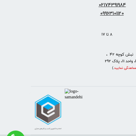
س:
2174391984
0
09963101120
: 8 تا 17
نبش کوچه 42 ،
ماهنگی نمایید
.
)