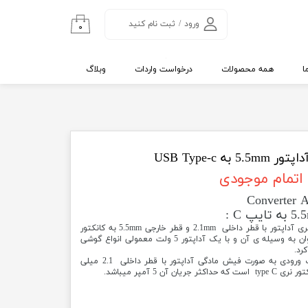
ورود
/
ثبت نام کنید
۰
حساب کاربری من
تغییر گذر واژه
ا
همه محصولات
درخواست واردات
وبلاگ
سفارشات
خروج از حساب
کاربری
به USB Type-c
اتمام موجودی
Converter 
از این مبدل جهت تبدیل کردن فیش نری آداپتور با قطر داخلی 2.1mm و قطر خارجی 5.5mm به کانکتور
نری type C استفاده می شود که میتوان به وسیله ی آن و با یک آداپتور 5 ولت معمولی انواع گوشی
این فیش تبدیل در یک سر دارای یک ورودی به صورت فیش مادگی آداپتور با قطر داخلی 2.1 میلی
ن 5 آمپر میباشد.