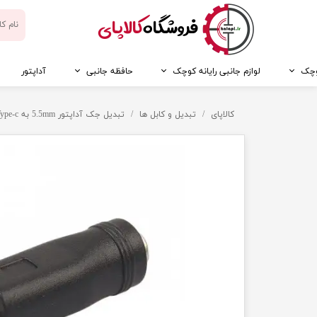
​فروشگاه
کالاپای
کوچک
لوازم جانبی رایانه کوچک
حافظه جانبی
آداپتور
کالاپای
تبدیل و کابل ها
تبدیل جک آداپتور 5.5mm به USB Type-c