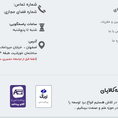
شماره تما
پای
شماره فضای مجازی:
35610
65
ین و مقررات
ساعات پاسخگویی:
شنبه تا پنج‌شنبه
 با ما
آدرس:
ره ما
اصفهان ، خیابان میرداماد، 
ساختمان خورشید، طبقه 4، واحد 11، پلاک 292
(
لطفا قبل از مراجعه حضوری، ه
https://sanat.ir/58397
کالاپای
ا در تلاش هستیم انواع برد توسعه را
 در حوزه علم و صنعت برسانیم...