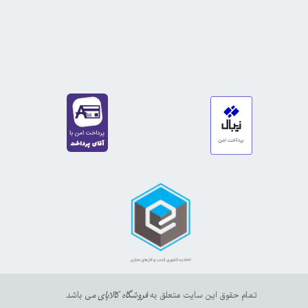
https://sanat.ir/58397
35610
65
تمام حقوق این سایت متعلق به
فروشگاه کالاپای م
ی باشد.