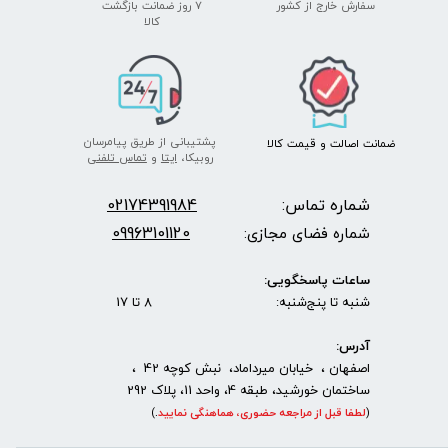
سفارش خارج از کشور
۷ روز ضمانت بازگشت
​​​​​​​کالا
پشتیبانی از طریق پیامرسان
ضمانت اصالت
و قیمت​​​​​​​
کالا ​​​​​​​
روبیکا،
ایتا
و
تماس تلفنی
شماره تماس:
2174391984
0
09963101120
شماره فضای مجازی:
ساعات پاسخگویی:
شنبه تا پنج‌شنبه: 8 تا 17
آدرس:
اصفهان ، خیابان میرداماد، نبش کوچه 42 ،
ساختمان خورشید، طبقه 4، واحد 11، پلاک 292
(
لطفا قبل از مراجعه حضوری، هماهنگی نمایید
.
)