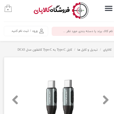
​فروشگاه
کالاپای
۰
حساب کاربری من
تغییر گذر واژه
ورود
/
ثبت نام کنید
سفارشات
خروج از حساب کاربری
کالاپای
تبدیل و کابل ها
کابل Type-C به Type-C کانفلون مدل DC43