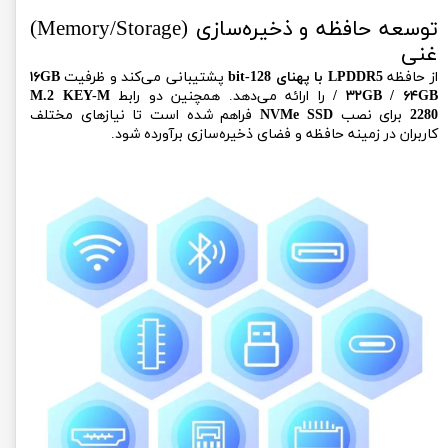
توسعه حافظه و ذخیره‌سازی (Memory/Storage)
غنی
از حافظه
LPDDR5 با پهنای 128-bit
پشتیبانی می‌کند و ظرفیت
۱۶GB
/ ۳۲GB / ۶۴GB
را ارائه می‌دهد. همچنین دو رابط
M.2 KEY-M
2280
برای نصب
NVMe SSD
فراهم شده است تا نیازهای مختلف
کاربران در زمینه حافظه و فضای ذخیره‌سازی برآورده شود.