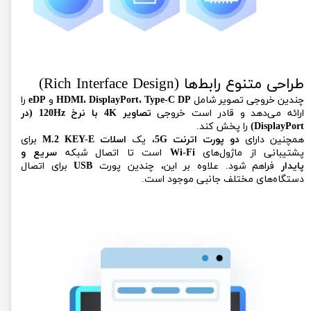
طراحی متنوع رابط‌ها (Rich Interface Design)
چندین خروجی تصویر شامل
Type-C DP
،
DisplayPort
،
HDMI
و
eDP
را
ارائه می‌دهد و قادر است خروجی
تصاویر 4K با نرخ 120Hz (در
DisplayPort)
را پخش کند.
همچنین دارای
دو پورت اترنت 5G
، یک
اسلات M.2 KEY-E
برای
پشتیبانی از ماژول‌های
Wi‑Fi
است تا اتصال شبکه
سریع و
پایدار
فراهم شود. علاوه بر این، چندین پورت
USB
برای اتصال
دستگاه‌های مختلف جانبی موجود است.