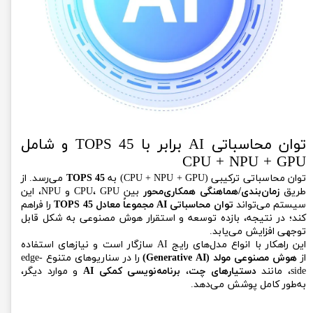
توان محاسباتی AI برابر با 45 TOPS و شامل
CPU + NPU + GPU
توان محاسباتی ترکیبی (CPU + NPU + GPU) به
45 TOPS
می‌رسد. از
طریق
زمان‌بندی/هماهنگی همکاری‌محور
بین CPU، GPU و NPU، این
سیستم می‌تواند
توان محاسباتی AI مجموعاً معادل 45 TOPS
را فراهم
کند؛ در نتیجه، بازده توسعه و استقرار هوش مصنوعی به شکل قابل
توجهی افزایش می‌یابد.
این راهکار با انواع مدل‌های رایج AI سازگار است و نیازهای استفاده
از
هوش مصنوعی مولد (Generative AI)
را در سناریوهای متنوع edge-
side، مانند
دستیارهای چت
،
برنامه‌نویسی کمکی AI
و موارد دیگر،
به‌طور کامل پوشش می‌دهد.