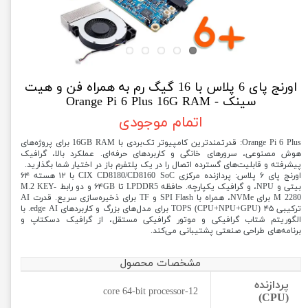
اورنج پای 6 پلاس با 16 گیگ رم به همراه فن و هیت
سینک - Orange Pi 6 Plus 16G RAM
اتمام موجودی
Orange Pi 6 Plus: قدرتمندترین کامپیوتر تک‌بردی با 16GB RAM برای پروژه‌های
هوش مصنوعی، سرورهای خانگی و کاربردهای حرفه‌ای. عملکرد بالا، گرافیک
پیشرفته و قابلیت‌های گسترده اتصال را در یک پلتفرم باز در اختیار شما بگذارید.
اورنج پای ۶ پلاس: پردازنده مرکزی CIX CD8180/CD8160 SoC با ۱۲ هسته ۶۴
بیتی و NPU، و گرافیک یکپارچه. حافظه LPDDR5 تا ۶۴GB و دو رابط M.2 KEY-
M 2280 برای NVMe، همراه با SPI Flash و TF برای ذخیره‌سازی سریع. قدرت AI
ترکیبی ۴۵ TOPS (CPU+NPU+GPU) برای مدل‌های بزرگ و کاربردهای edge AI. با
الگوریتم شتاب گرافیکی و موتور گرافیکی مستقل، از گرافیک دسکتاپ و
برنامه‌های طراحی صنعتی پشتیبانی می‌کند.
مشخصات محصول
پردازنده
12-core 64-bit processor
(CPU)