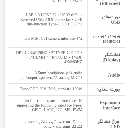
2 عدد 5G Ethernet
(Ethernet)
• USB 3.0 HOST *2 • USB2.0*2 •
پورت‌های
Reserved USB 2.0 9-pin socket • USB
USB
full-function Type-C 3.0 HOST*2
ورودی دوربین
2*4-lane MIPI CSI camera interface
(camera)
• 1*DP1.4 4K@120HZ • 2*TYPE-C DP
نمایشگر
• 1*HDMI1.4 4K@60HZ • 1*eDP
(Display)
4K@60HZ
3.5mm headphone jack audio
Audio
input/output, speakers*2, analog MIC*1
پورت تغذیه
Type-C PD 20V IN*2, standard 100W
40-pin function expansion interface,
Expansion
supporting the following interface types:
interface
GPIO, UART, I2C, SPI, PWM
چراغ نشانگر
نشانگر Power-on و نشانگر system و
LED
نشانگر battery charging