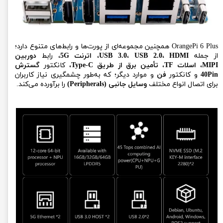
OrangePi 6 Plus همچنین مجموعه‌ای از پورت‌ها و رابط‌های متنوع دارد؛
از جمله
HDMI
،
USB 2.0
،
USB 3.0
،
اترنت 5G
، رابط
دوربین
MIPI
،
اسلات TF
،
تأمین برق از طریق Type-C
، کانکتور
گسترش
40Pin
و کانکتور
فن
و موارد دیگر؛ که به‌طور چشمگیری نیاز کاربران
برای اتصال انواع مختلف
وسایل جانبی (Peripherals)
را برآورده می‌کند.