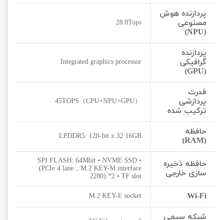
پردازنده هوش
مصنوعی
28.8Tops
(NPU)
پردازنده
گرافیکی
Integrated graphics processor
(GPU)
قدرت
پردازشی
45TOPS（CPU+NPU+GPU）
ترکیب شده
حافظه
LPDDR5: 128-bit x 32 16GB
(RAM)
• SPI FLASH: 64Mbit • NVME SSD
حافظه ذخیره
(PCIe 4 lane，M.2 KEY-M interface
سازی خارجی
2280) *2 • TF slot
Wi-Fi
M.2 KEY-E socket
شبکه سیمی