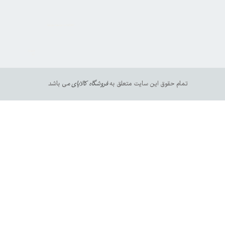
https://sanat.ir/58397
35610
65
تمام حقوق این سایت متعلق به
فروشگاه کالاپای م
ی باشد.