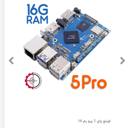
اورنج پای 5 پرو رم 16