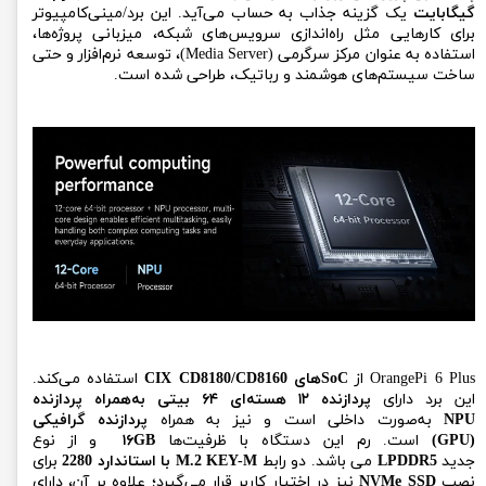
گیگابایت
یک گزینه جذاب به حساب می‌آید. این برد/مینی‌کامپیوتر
برای کارهایی مثل راه‌اندازی سرویس‌های شبکه، میزبانی پروژه‌ها،
استفاده به عنوان مرکز سرگرمی (Media Server)، توسعه نرم‌افزار و حتی
ساخت سیستم‌های هوشمند و رباتیک، طراحی شده است.
OrangePi 6 Plus از
SoCهای CIX CD8180/CD8160
استفاده می‌کند.
این برد دارای
پردازنده ۱۲ هسته‌ای ۶۴ بیتی به‌همراه پردازنده
NPU
به‌صورت داخلی است و نیز به همراه
پردازنده گرافیکی
(GPU)
است. رم این دستگاه با ظرفیت‌ها
۱۶GB
و از نوع
جدید
LPDDR5
می باشد. دو رابط
M.2 KEY-M با استاندارد 2280
برای
نصب
NVMe SSD
نیز در اختیار کاربر قرار می‌گیرد؛ علاوه بر آن، دارای