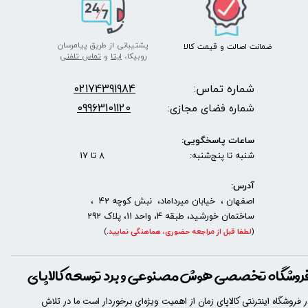
پشتیبانی از طریق پیامرسان
ضمانت اصالت
و قیمت​​​​​​​
کالا ​​​​​​​
روبیکا،
ایتا
و
تماس تلفنی
شماره تماس:
2174391984
0
09963101120
شماره فضای مجازی:
ساعات پاسخگویی:
شنبه تا پنج‌شنبه: 8 تا 17
آدرس:
اصفهان ، خیابان میرداماد، نبش کوچه 42 ،
ساختمان خورشید، طبقه 4، واحد 11، پلاک 292
(
لطفا قبل از مراجعه حضوری، هماهنگی نمایید
.
)
روشگاه تخصصی هوش مصنوعی و برد توسعه کالاپای
ر فروشگاه اینترنتی کالاپای زمان از اهمیت ویژه‌ای برخوردار است ما در تلاش