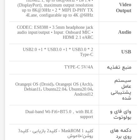
• HDMI2.1, up to 8K@60Hz • DP1.4
Video
(DisplayPort), maximum output resolution
up to 8K@30Hz • 2 * MIPI D-PHY TX
Output
4Lane, configurable up to 4K @60Hz
CODEC: ES8388 • 3.5mm headphone jack
Audio
audio input/output • Input: Onboard MIC •
HDMI 2.1 eARC
2 * USB2.0 +1 * USB3.0 +1 * USB3.0
USB
Type-C
منبع تغذیه
TYPE-C 5V/4A
سیستم
Orangepi OS (Droid)، Orangepi OS (Arch)،
عامل
Debian11، Ubuntu22.04، Ubuntu20.04،
پشتیبانی
Android12
شده
وای فای و
Dual-band Wi-Fi6+BT5.0，with BLE
بولوتوث
support
دکمه های
کلید MaskROM 1 - کلید2 بازیابی - کلید3
روی برد
روشن/خاموش