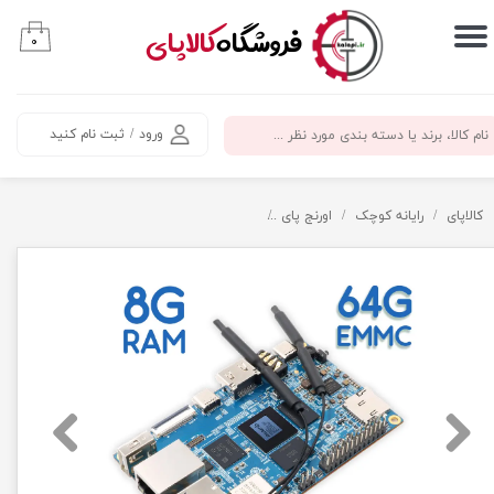
​فروشگاه
کالاپای
۰
حساب کاربری من
تغییر گذر واژه
ورود
/
ثبت نام کنید
سفارشات
خروج از حساب کاربری
کالاپای
رایانه کوچک
اورنج پای
اورنج پای 5B با 8 گیگ رم و 64 گیگ حافظه داخلی - Orange Pi 5B 8G RAM 64G EMMC