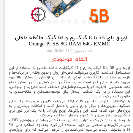
اورنج پای 5B با 8 گیگ رم و 64 گیگ حافظه داخلی -
Orange Pi 5B 8G RAM 64G EMMC
کد محصول: 1112-org--5b-864
اتمام موجودی
اورنج پای 5B با 8 گیگابایت رم و 64 گیگابایت حافظه داخلیو با استفاده از این
سخت‌افزار قدرتمند، کاربران می‌توانند تجربه‌ای روان و بدون وقفه را در برنامه‌ها و
بازی‌های مختلف داشته باشند. اورنج پای 5B از پردازنده‌ای با عملکرد بالا بهره
می‌برد که به راحتی قادر است وظایف سنگین را در کمترین زمان ممکن انجام
دهد. همچنین، قابلیت کار با سیستم‌عامل‌های مختلف مانند اندروید و لینوکس،
این دستگاه را به یک انتخاب ایده‌آل برای توسعه‌دهندگان و علاقه‌مندان به
فناوری تبدیل کرده است.
با درگاه‌های متنوعی که این کارت ارائه می‌دهد، کاربران می‌توانند به راحتی
حسگرها، دوربین‌ها، و دیگر لوازم جانبی را متصل کنند و امکانات بیشتری را به
پروژه‌های خود اضافه کنند. این ویژگی‌ها، اورنج پای 5B را به یک ابزار قوی برای
یادگیری برنامه‌نویسی، رباتیک و پروژه‌های IoT تبدیل می‌کند.
با توجه به اندازه کوچک و کارایی بالا، این دستگاه می‌تواند در پروژه‌های DIY و
حتی در کاربردهای صنعتی نیز مورد استفاده قرار گیرد. به‌علاوه، عملکرد عالی Wi-
Fi و بلوتوث، ارتباط بی‌سیم قابل‌اعتمادی را فراهم می‌کند که برای پروژه‌های