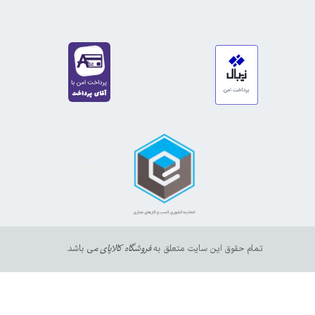
https://sanat.ir/58397
35610
65
تمام حقوق این سایت متعلق به
فروشگاه کالاپای م
ی باشد.