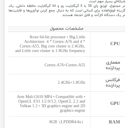
شبکه‌ای بسیار مهم است.
در مجموع، اورنج پای 5B با 8 گیگابایت رم و 64 گیگابایت حافظه داخلی، یک
گزینه فوق‌العاده برای کسانی است که به دنبال جمع کردن نوآوری‌ها و قابلیت‌ها
در یک دستگاه کارآمد و قابل اعتماد هستند.
مشخصات محصول
8core 64-bit processor • Big.Little
Architecture: 4 * Cortex-A76 and 4 *
CPU
Cortex-A55, Big core cluster is 2.4GHz,
and Little core cluster is 1.8GHz frequency
معماری
Cortex-A76+Cortex-A55
پردازنده
فرکانس
2.4GHz+1.8GHz
پردازنده
• Arm Mali-G610 MP4 • Compatible with
OpenGL ES1.1/2.0/3.2, OpenCL 2.2 and
GPU
Vulkan 1.2 • 3D graphics engine and 2D
graphics engine
RAM
8GB（LPDDR4/4x）