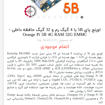
اورنج پای 5B با 4 گیگ رم و 32 گیگ حافظه داخلی -
Orange Pi 5B 4G RAM 32G EMMC
کد محصول: 1111-org--5b-432
اتمام موجودی
اورنج پای 5b از پردازنده 8 هسته ای 64 بیتی نسل جدید Rockchip RK3588S
،چهار هسته ای A76 + چهار هسته ای A55، با طراحی فرآیند 8 نانومتری، فرکانس
اصلی تا 2.4 گیگاهرتز، پردازنده گرافیکی ARM Mali-G610 یکپارچه، 3D با کارایی
بالا تعبیه شده استفاده می کند. ماژول شتاب تصویر 2D، NPU داخلی با قدرت
محاسباتی 6Tops، با 4GB (LPDDR4/4x) و 32GB eMMC، دارای دو باند Wi-Fi6،
BT5.0، و قابلیت پردازش صفحه نمایش تا 8K .
Orange Pi 5B رابط های فراوانی از جمله خروجی HDMI، رابط GPIO، Type-C،
پورت Gigabit LAN، 2*USB2.0، 1*USB3.0 و غیره را ارائه می دهد که این می
تواند به طور گسترده در تبلت ها، هوش مصنوعی، محاسبات ابری، AR/VR،
امنیت هوشمند، خانه هوشمند و سایر زمینه ها مورد استفاده قرار گیرد و صنایع
مختلف AIoT را پوشش دهد.
Orange Pi 5B از Orangepi OS، سیستم عامل رسمی توسعه یافته توسط Orange
Pi، و همچنین Android12 و Debian11, Ubuntu22.04, Ubuntu20.04 پشتیبانی می
کند.