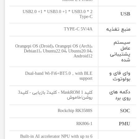
2 * USB2.0 +1 * USB3.0 +1 * USB3.0
USB
Type-C
منبع تغذیه
TYPE-C 5V/4A
سیستم
Orangepi OS (Droid)، Orangepi OS (Arch)،
عامل
Debian11، Ubuntu22.04، Ubuntu20.04،
پشتیبانی
Android12
شده
وای فای و
Dual-band Wi-Fi6+BT5.0，with BLE
بولوتوث
support
دکمه های
کلید MaskROM 1 - کلید2 بازیابی - کلید3
روی برد
روشن/خاموش
SOC
Rockchip RK3588S
PMU
RK806-1
Built-in AI accelerator NPU with up to 6