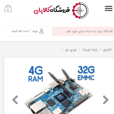
​فروشگاه
کالاپای
۰
حساب کاربری من
تغییر گذر واژه
ورود
/
ثبت نام کنید
سفارشات
خروج از حساب کاربری
کالاپای
رایانه کوچک
اورنج پای
اورنج پای 5B با 4 گیگ رم و 32 گیگ حافظه داخلی - Orange Pi 5B 4G RAM 32G EMMC