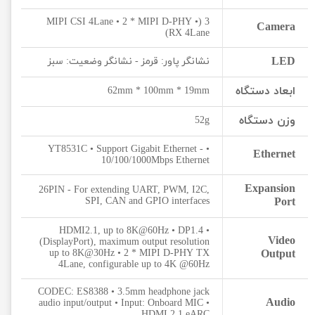
3 (• MIPI CSI 4Lane • 2 * MIPI D-PHY
Camera
RX 4Lane)
LED
نشانگر پاور: قرمز - نشانگر وضعیت: سبز
ابعاد دستگاه
62mm * 100mm * 19mm
وزن دستگاه
52g
• YT8531C • Support Gigabit Ethernet -
Ethernet
10/100/1000Mbps Ethernet
Expansion
26PIN - For extending UART, PWM, I2C,
SPI, CAN and GPIO interfaces
Port
• HDMI2.1, up to 8K@60Hz • DP1.4
Video
(DisplayPort), maximum output resolution
up to 8K@30Hz • 2 * MIPI D-PHY TX
Output
4Lane, configurable up to 4K @60Hz
CODEC: ES8388 • 3.5mm headphone jack
Audio
audio input/output • Input: Onboard MIC •
HDMI 2.1 eARC