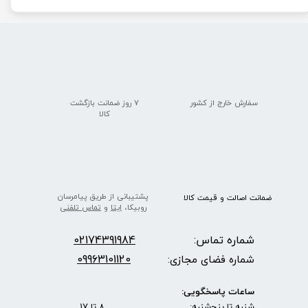
★
★
★
★
★
سفارش خارج از کشور
۷ روز ضمانت بازگشت
​​​​​​​کالا
پشتیبانی از طریق پیامرسان
ضمانت اصالت
و قیمت​​​​​​​
کالا ​​​​​​​
★
★
★
★
★
روبیکا،
ایتا
و
تماس تلفنی
شماره تماس:
2174391984
0
09963101120
شماره فضای مجازی:
ساعات پاسخگویی:
شنبه تا پنج‌شنبه: 8 تا 17