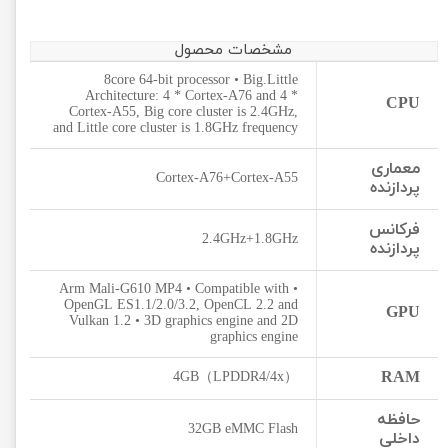
مشخصات محصول
8core 64-bit processor • Big.Little
Architecture: 4 * Cortex-A76 and 4 *
CPU
Cortex-A55, Big core cluster is 2.4GHz,
and Little core cluster is 1.8GHz frequency
معماری
Cortex-A76+Cortex-A55
پردازنده
فرکانس
2.4GHz+1.8GHz
پردازنده
• Arm Mali-G610 MP4 • Compatible with
OpenGL ES1.1/2.0/3.2, OpenCL 2.2 and
GPU
Vulkan 1.2 • 3D graphics engine and 2D
graphics engine
RAM
4GB（LPDDR4/4x）
حافظه
32GB eMMC Flash
داخلی