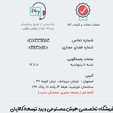
پشتیبانی از طریق پیامرسان
ضمانت اصالت
و قیمت​​​​​​​
کالا ​​​​​​​
روبیکا،
ایتا
و
تماس تلفنی
شماره تماس:
2174391984
0
09963101120
شماره فضای مجازی:
ساعات پاسخگویی:
شنبه تا پنج‌شنبه: 8 تا 17
آدرس:
اصفهان ، خیابان میرداماد، نبش کوچه 42 ،
ساختمان خورشید، طبقه 4، واحد 11، پلاک 292
(
لطفا قبل از مراجعه حضوری، هماهنگی نمایید
.
)
روشگاه تخصصی هوش مصنوعی و برد توسعه کالاپای