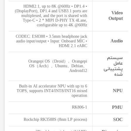
• HDMI2.1, up to 8K @60Hz • DP1.4
(DisplayPort), DP1.4 and USB3.1 ports are
Video
multiplexed, and the port is shared with
Output
Type-C • 2 * MIPI D-PHY TX 4Lane,
configurable up to 4K @60Hz
CODEC: ES8388 • 3.5mm headphone jack
Audio
audio input/output • Input: Onboard MIC •
HDMI 2.1 eARC
سیستم
Orangepi OS（Droid）、Orangepi
عامل
OS（Arch）、Ubuntu、Debian、
پشتیبانی
Android12
شده
Built-in AI accelerator NPU with up to 6
NPU
TOPS, supports INT4/INT8/INT16 mixed
operation
PMU
RK806-1
SOC
Rockchip RK3588S (8nm LP process)