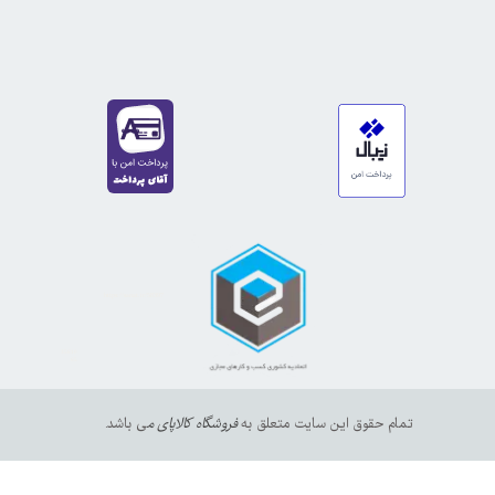
https://sanat.ir/58397
35610
65
تمام حقوق این سایت متعلق به
فروشگاه کالاپای م
ی باشد.