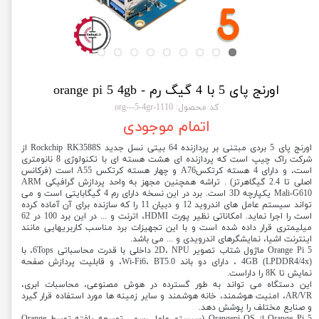
اورنج پای 5 با 4 گیگ رم - orange pi 5 4gb
کد محصول: 1110-org---5-4gr
اتمام موجودی
اورنج پای 5 بردی مبتنی بر پردازنده 64 بیتی نسل جدید Rockchip RK3588S از
شرکت راک چیپ است که پردازنده ای هشت هسته ای با تکنولوژی 8 نانومتری
است، و دارای 4 هسته کرتکسA76 و چهار هسته کرتکس A55 است (فرکانس
اصلی تا 2.4 گیگاهرتز) . تراشه همچنین مجهز به واحد پردازش گرافیکی ARM
Mali-G610 یکپارچه 3D است. برد در این نسخه دارای رم 4 گیگابایتی است و می
تواند سیستم عامل های اندروید 12 و دبیان 11 را که سازنده برای آن آماده کرده
است را اجرا نماید. امکاناتی نظیر پورت HDMI، اترنت و ... در این برد 100 در 62
میلیمتری قرار داده شده است و با این تجهیزات برد مناسب کاربریهایی مانند
اینترنت اشیا، نمایشگرهای اندرویدی و ... می باشد.
Orange Pi 5 ماژول شتاب تصویر 2D، NPU داخلی با قدرت محاسباتی 6Tops، با
4GB (LPDDR4/4x) ، دارای دو باند Wi-Fi6، BT5.0، و قابلیت پردازش صفحه
نمایش تا 8K را داراست.
این دستگاه می تواند به طور گسترده در هوش مصنوعی، محاسبات ابری،
AR/VR، امنیت هوشمند، خانه هوشمند و سایر زمینه ها مورد استفاده قرار گیرد
و صنایع مختلف را پوشش دهد.