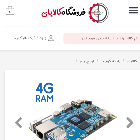
​فروشگاه
کالاپای
۰
حساب کاربری من
تغییر گذر واژه
ورود
/
ثبت نام کنید
سفارشات
خروج از حساب کاربری
کالاپای
رایانه کوچک
اورنج پای
اورنج پای 5 با 4 گیگ رم - orange pi 5 4gb