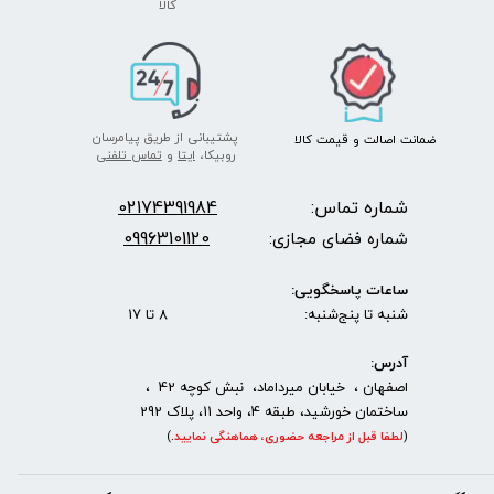
​​​​​​​کالا
پشتیبانی از طریق پیامرسان
ضمانت اصالت
و قیمت​​​​​​​
کالا ​​​​​​​
روبیکا،
ایتا
و
تماس تلفنی
شماره تماس:
2174391984
0
09963101120
شماره فضای مجازی:
ساعات پاسخگویی:
شنبه تا پنج‌شنبه: 8 تا 17
آدرس:
اصفهان ، خیابان میرداماد، نبش کوچه 42 ،
ساختمان خورشید، طبقه 4، واحد 11، پلاک 292
(
لطفا قبل از مراجعه حضوری، هماهنگی نمایید
.
)