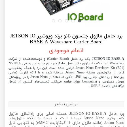
برد حامل ماژول جتسون نانو برند ویوشیر JETSON IO
BASE A Waveshare Carrier Board
اتمام موجودی
JETSON-IO-BASE-A
یک برد حامل (Carrier Board) و توسعه‌دهنده از شرکت
Waveshare است که به عنوان یک راه‌حل جایگزین برای برد حامل رسمی NVIDIA
Jetson Nano Developer Kit (B01) طراحی شده است. این برد با هدف پشتیبانی
کامل از ماژول‌های هسته
Jetson Nano
ساخته شده و با ارائه تقریباً تمامی
پورت‌ها و رابط‌های جانبی برد B01، امکان استفاده از Jetson Nano را در پروژه‌های
هوش مصنوعی و Edge Computing فراهم می‌کند. قابلیت‌های کلیدی آن شامل
درگاه‌های متعدد USB 3.
بررسی بیشتر
برد حامل
JETSON-IO-BASE-A
هسته اصلی برای راه‌اندازی ماژول
کامپیوتری Jetson Nano انویدیا است. با توجه به اینکه ماژول‌های
Jetson Nano (مانند ماژول دارای ۱۶ گیگابایت eMMC) به تنهایی قابل