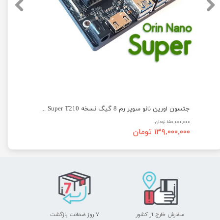
برد توسعه انویدیا جتسون NVIDIA Jetson AGX Thor 128GB
جتسون اورین نانو سوپر رم 8 گیگ نسخه Jetson Orin Nano Super T210
۱۵۰,۰۰۰,۰۰۰ تومان
۱۳۹,۰۰۰,۰۰۰ تومان
سفارش خارج از کشور
۷ روز ضمانت بازگشت