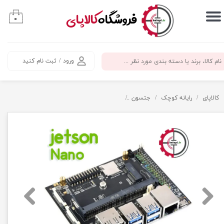
​فروشگاه
کالاپای
۰
حساب کاربری من
تغییر گذر واژه
ورود
/
ثبت نام کنید
سفارشات
خروج از حساب کاربری
کالاپای
رایانه کوچک
جتسون
برد حامل ماژول جتسون نانو برند ویوشیر JETSON IO BASE A Waveshare Carrier Board