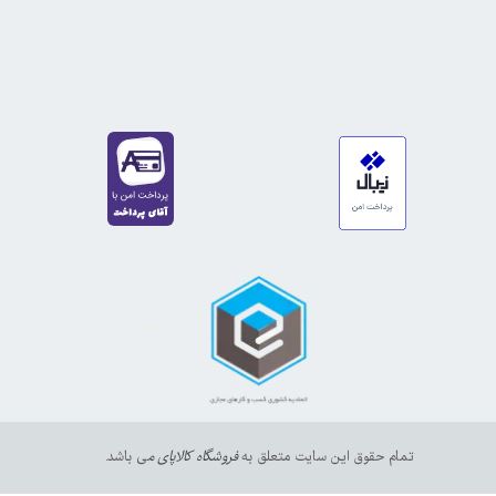
https://sanat.ir/58397
35610
65
تمام حقوق این سایت متعلق به
فروشگاه کالاپای م
ی باشد.