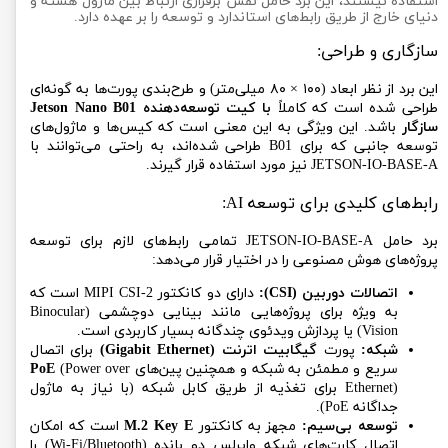
استفاده نیستند، این برد حامل نقش برقراری ارتباط بین ماژول هسته و
دنیای خارج از طریق رابط‌های استاندارد و توسعه را بر عهده دارد.
سازگاری و طراحی:
این برد از نظر ابعاد (۱۰۰ × ۸۰ میلی‌متر) و طرح‌بندی پورت‌ها به گونه‌ای
طراحی شده است که کاملاً
با کیت توسعه‌دهنده Jetson Nano B01
سازگار
باشد. این ویژگی به این معنی است که کیس‌ها و ماژول‌های
توسعه جانبی که برای B01 طراحی شده‌اند، به راحتی می‌توانند با
JETSON-IO-BASE-A نیز مورد استفاده قرار گیرند.
رابط‌های کلیدی برای توسعه AI:
برد حامل JETSON-IO-BASE-A تمامی رابط‌های لازم برای توسعه
پروژه‌های هوش مصنوعی را در اختیار قرار می‌دهد:
اتصالات دوربین (CSI):
دارای دو کانکتور MIPI CSI-2 است که
به ویژه برای پروژه‌هایی مانند بینایی دوچشمی (Binocular
Vision) یا پردازش ویدئوی چندگانه بسیار کاربردی است.
شبکه:
پورت
گیگابیت اترنت (Gigabit Ethernet)
برای اتصال
سریع و مطمئن به شبکه و همچنین پین‌های
(Power over
PoE
Ethernet) برای تغذیه از طریق کابل شبکه (با نیاز به ماژول
جداگانه PoE).
توسعه بی‌سیم:
مجهز به کانکتور
M.2 Key E
است که امکان
اتصال کارت‌های شبکه وایرلس دو بانده (Wi-Fi/Bluetooth) را