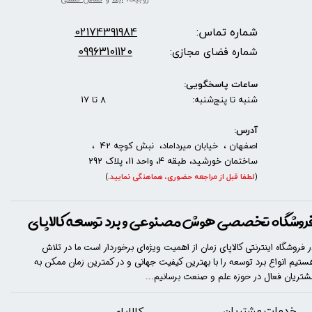
شماره تماس:
2174391984
0
09963101120
شماره فضای مجازی:
ساعات پاسخگویی:
شنبه تا پنج‌شنبه: 8 تا 17
آدرس:
اصفهان ، خیابان میرداماد، نبش کوچه 42 ،
ساختمان خورشید، طبقه 4، واحد 11، پلاک 292
(
لطفا قبل از مراجعه حضوری، هماهنگی نمایید
.
)
روشگاه تخصصی هوش مصنوعی و برد توسعه کالاپای
ر فروشگاه اینترنتی کالاپای زمان از اهمیت ویژه‌ای برخوردار است ما در تلاش
ستیم انواع برد توسعه را با​​​ بهترین کیفیت جهانی و در کمترین زمان ممکن به
شتریان فعال در حوزه علم و صنعت برسانیم...
خدمات مشتریان
​​کالاپای