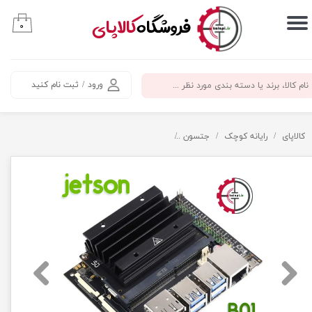
​فروشگاه
کالاپای
۰
حساب کاربری من
تغییر گذر واژه
ورود
/
ثبت نام کنید
سفارشات
خروج از حساب کاربری
کالاپای
رایانه کوچک
جتسون
جتسون نانو B01 با 4 گیگابایت رم Jetson Nano B01 Realtimes