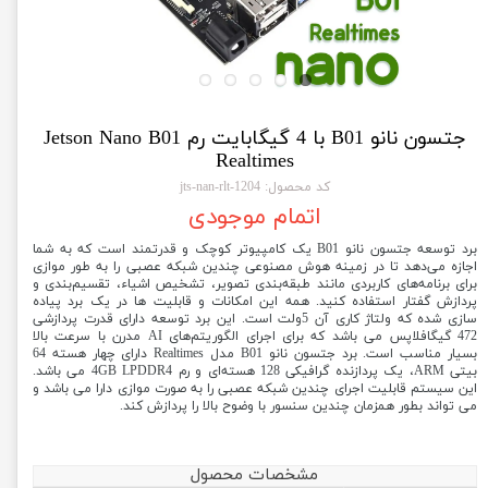
جتسون نانو B01 با 4 گیگابایت رم Jetson Nano B01
Realtimes
کد محصول: 1204-jts-nan-rlt
اتمام موجودی
برد توسعه جتسون نانو B01 یک کامپیوتر کوچک و قدرتمند است که به شما
اجازه می‌دهد تا در زمینه هوش مصنوعی چندین شبکه عصبی را به طور موازی
برای برنامه‌های کاربردی مانند طبقه‌بندی تصویر، تشخیص اشیاء، تقسیم‌بندی و
پردازش گفتار استفاده کنید. همه این امکانات و قابلیت ها در یک برد پیاده
سازی شده که ولتاژ کاری آن 5ولت است. این برد توسعه دارای قدرت پردازشی
472 گیگافلاپس می باشد که برای اجرای الگوریتم‌های AI مدرن با سرعت بالا
بسیار مناسب است. برد جتسون نانو B01 مدل Realtimes دارای چهار هسته 64
بیتی ARM، یک پردازنده گرافیکی 128 هسته‌ای و رم 4GB LPDDR4 می باشد.
این سیستم قابلیت اجرای چندین شبکه عصبی را به صورت موازی دارا می باشد و
می تواند بطور همزمان چندین سنسور با وضوح بالا را پردازش کند.
مشخصات محصول