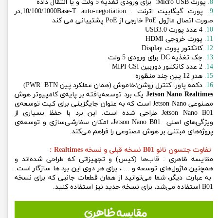
8.
پورت Micro USB: برای ورودی تغذیه 5 ولت و یا انتقال داده
9.
پورت گیگابیت اترنت : 10/100/1000Base-T auto-negotiation,در
صورت اتصال ماژول PoE خارجی از PoE پشتیبانی می کند
10.
4 عدد پورت USB3.0
11.
پورت خروجی HDMI
12.
کانکتور پورت Display
13.
جک تغذیه DC برای ورودی 5 ولت
14.
2 عدد کانکتور دوربین MIPI CSI
15.
هدر 12 پین چند منظوره
16.
دکمه پاور: کنترل روشن/خاموش (همان عملکرد پین PWR BTN)
Jetson Nano Realtimes
یک برد توسعه‌یافته بر پایه‌ی کامپیوتر هوش
مصنوعی Jetson Nano است که به عنوان جایگزینی برای کیت توسعه‌ی
Jetson Nano B01 طراحی شده است. این برد با حفظ بسیاری از
ویژگی‌های اصلی Jetson Nano B01، امکان سفارشی‌سازی و توسعه‌ی
پروژه‌های مبتنی بر هوش مصنوعی را فراهم می‌کند.
تفاوت جتسون نانو B01 نسخه قبلی و نسخه Realtimes :
مقایسه ظاهری : قاب‌ها (کیس) و تجهیزاتی که طراحی شده‌اند و
همچنین ماژول‌های توسعه و ... ، برای هر دوی این برد ها سازگار است.
به عبارت دیگر، شما می‌توانید از همان قطعات جانبی که برای نسخه
B01 استفاده می‌شد، برای نسخه جدید نیز استفاده کنید.