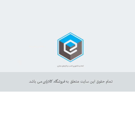
https://sanat.ir/58397
35610
65
تمام حقوق این سایت متعلق به
فروشگاه کالاپای م
ی باشد.