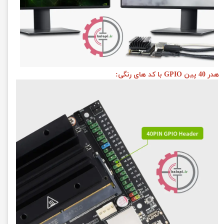
هدر 40 پین GPIO با کد های رنگی: