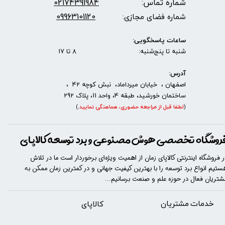
شماره تماس:
2174391984
0
09963101120
شماره فضای مجازی:
ساعات پاسخگویی:
شنبه تا پنج‌شنبه: 8 تا 17
آدرس:
اصفهان ، خیابان میرداماد، نبش کوچه 42 ،
ساختمان خورشید، طبقه 4، واحد 11، پلاک 292
(
لطفا قبل از مراجعه حضوری، هماهنگی نمایید
.
)
روشگاه تخصصی هوش مصنوعی و برد توسعه کالاپای
ر فروشگاه اینترنتی کالاپای زمان از اهمیت ویژه‌ای برخوردار است ما در تلاش
ستیم انواع برد توسعه را با​​​ بهترین کیفیت جهانی و در کمترین زمان ممکن به
شتریان فعال در حوزه علم و صنعت برسانیم...
خدمات مشتریان
​​کالاپای