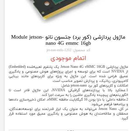
ماژول پردازشی (کور برد) جتسون نانو Module jetson-
nano 4G emmc 16gb
کد محصول: 1202-jet-nan-mdu
اتمام موجودی
ماژول پردازشی Jetson Nano 4G eMMC 16GB یک پلتفرم تعبیه‌شده (Embedded)
از NVIDIA است که برای توسعه و اجرای پروژه‌های هوش مصنوعی و یادگیری
عمیق طراحی شده است. این ماژول به ویژه برای کاربردهای مانند بینایی
کامپیوتری، رباتیک، و پردازش تصویر مناسب است.
امکانات و کاربردهای کور برد jetson-nano شامل:
1.عملکرد بالا: با پردازنده‌های گرافیکی NVIDIA، این ماژول قادر است تا
الگوریتم‌های پیچیده یادگیری ماشین را به سرعت اجرا کند.
2.حافظه داخلی: با دارا بودن 16 گیگابایت حافظه eMMC، امکان ذخیره‌سازی داده‌ها
و برنامه‌ها فراهم می‌شود.
در کل، Jetson Nano می‌تواند به عنوان یک ابزار قدرتمند برای توسعه‌دهندگان،
محققان و علاقه‌مندان به هوش مصنوعی و یادگیری عمیق مورد استفاده قرار
گیرد.