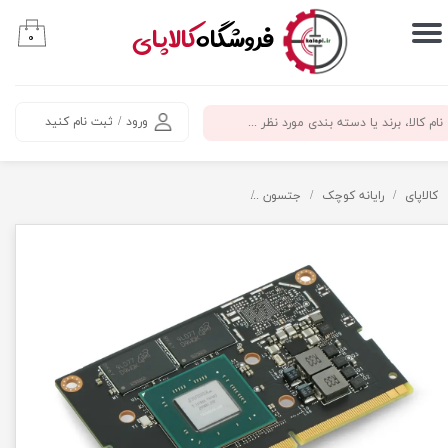
​فروشگاه
کالاپای
۰
حساب کاربری من
تغییر گذر واژه
ورود
/
ثبت نام کنید
سفارشات
خروج از حساب کاربری
کالاپای
رایانه کوچک
جتسون
ماژول پردازشی (کور برد) جتسون نانو Module jetson-nano 4G emmc 16gb