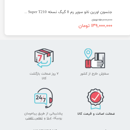
C رزبری پای رم 8 مدل Raspberry Pi Compute Module CM4108032
جتسون اورین نانو سوپر رم 8 گیگ نسخه Jetson Orin Nano Super T210
۱۵۰,۰۰۰,۰۰۰ تومان
۱۳۹,۰۰۰,۰۰۰ تومان
سفارش خارج از کشور
۷ روز ضمانت بازگشت
​​​​​​​کالا
پشتیبانی از طریق پیامرسان
ضمانت اصالت
و قیمت​​​​​​​
کالا ​​​​​​​
روبیکا،
ایتا
و
تماس تلفنی