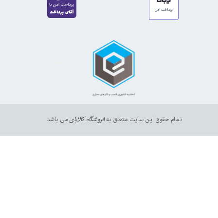
https://sanat.ir/58397
35610
65
تمام حقوق این سایت متعلق به
فروشگاه کالاپای م
ی باشد.