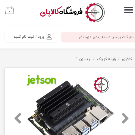
​فروشگاه
کالاپای
۰
حساب کاربری من
تغییر گذر واژه
ورود
/
ثبت نام کنید
سفارشات
خروج از حساب کاربری
کالاپای
رایانه کوچک
جتسون
جتسون نانو DEV KIT با 4 گیگابایت رم همراه با آداپتور Jetson Nano DEV KIT