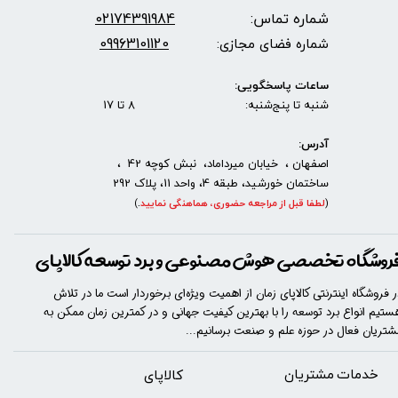
شماره تماس:
2174391984
0
09963101120
شماره فضای مجازی:
ساعات پاسخگویی:
شنبه تا پنج‌شنبه: 8 تا 17
آدرس:
اصفهان ، خیابان میرداماد، نبش کوچه 42 ،
ساختمان خورشید، طبقه 4، واحد 11، پلاک 292
(
لطفا قبل از مراجعه حضوری، هماهنگی نمایید
.
)
روشگاه تخصصی هوش مصنوعی و برد توسعه کالاپای
ر فروشگاه اینترنتی کالاپای زمان از اهمیت ویژه‌ای برخوردار است ما در تلاش
ستیم انواع برد توسعه را با​​​ بهترین کیفیت جهانی و در کمترین زمان ممکن به
شتریان فعال در حوزه علم و صنعت برسانیم...
خدمات مشتریان
​​کالاپای