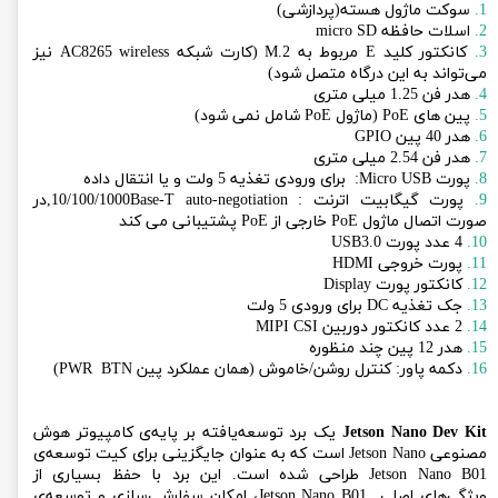
1.
سوکت ماژول هسته(پردازشی)
2.
اسلات حافظه micro SD
3.
کانکتور کلید E مربوط به M.2 (
کارت شبکه AC8265 wireless نیز
می‌تواند به این درگاه متصل شود)
4.
هدر فن 1.25 میلی متری
5.
پین های PoE (ماژول PoE شامل نمی شود)
6.
هدر 40 پین GPIO
7.
هدر فن 2.54 میلی متری
8.
پورت Micro USB: برای ورودی تغذیه 5 ولت و یا انتقال داده
9.
پورت گیگابیت اترنت : 10/100/1000Base-T auto-negotiation,در
صورت اتصال ماژول PoE خارجی از PoE پشتیبانی می کند
10.
4 عدد پورت USB3.0
11.
پورت خروجی HDMI
12.
کانکتور پورت Display
13.
جک تغذیه DC برای ورودی 5 ولت
14.
2 عدد کانکتور دوربین MIPI CSI
15.
هدر 12 پین چند منظوره
16.
دکمه پاور: کنترل روشن/خاموش (همان عملکرد پین PWR BTN)
Jetson Nano Dev Kit
یک برد توسعه‌یافته بر پایه‌ی کامپیوتر هوش
مصنوعی Jetson Nano است که به عنوان جایگزینی برای کیت توسعه‌ی
Jetson Nano B01 طراحی شده است. این برد با حفظ بسیاری از
ویژگی‌های اصلی Jetson Nano B01، امکان سفارشی‌سازی و توسعه‌ی