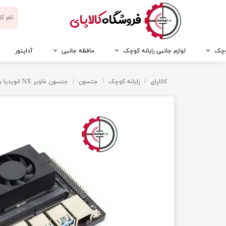
​فروشگاه
کالاپای
کوچک
لوازم جانبی رایانه کوچک
حافظه جانبی
آداپتور
کالاپای
رایانه کوچک
جتسون
جتسون خاویر NX انویدیا با 16 گیگ رم - NVIDIA Jetson Xavier NX