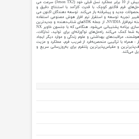
افزار NVIDIA را در کمتر از 10 وات با بیش از 10 برابر عملکرد نسل قبلی خود (Jetson TX2) سرعت می
ل‌های فرم فاکتور کوچک با قدرت کارآمد با استنتاج دقیق و
حصولات جدید و پیشرفته باز می‌کند. توسعه دهندگان اکنون می
تغییر تجربه توسعه و استقرار نرم افزار هوش مصنوعی استفاده
کنند. کیت توسعه‌دهنده توسط کل بسته نرم‌افزار NVIDIA، از جمله SDK‌های شتاب‌دهنده و جدیدترین
ابزارهای NVIDIA برای توسعه و بهینه‌سازی برنامه پشتیبانی می‌شود. هنگامی که با جتسون خاویر NX
شما کمک می‌کند راه‌حل‌های نوآورانه‌ای برای تولید، تدارکات،
شمند، مراقبت‌های بهداشتی و علوم زندگی و موارد دیگر ایجاد
- همراه با ترکیبی منحصربه‌فرد از ضریب فرم، عملکرد و مزیت
Jetson X را به انعطاف‌پذیرترین و مقیاس‌پذیرترین پلتفرم برای به‌روزرسانی سریع و
یل می‌کند.