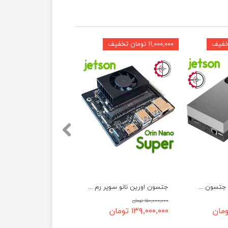
۱۱,۰۰۰,۰۰۰ تومان تخفیف
برد توسعه انویدیا جتسون NVIDIA Jetson AGX Thor 128GB
جتسون اورین نانو سوپر رم 8 گیگ نسخه Jetson Orin Nano Super T210
۱۵۰,۰۰۰,۰۰۰ تومان
۱۳۹,۰۰۰,۰۰۰ تومان