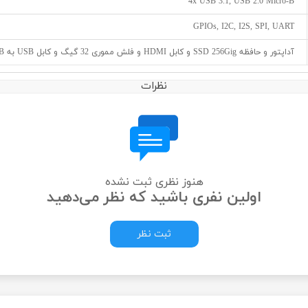
4x USB 3.1, USB 2.0 Micro-B
GPIOs, I2C, I2S, SPI, UART
آداپتور و حافظه SSD 256Gig و کابل HDMI و فلش مموری 32 گیگ و کابل USB به micro USB و هیت سینک و فن پردازنده
نظرات
هنوز نظری ثبت نشده
اولین نفری باشید که نظر می‌دهید
ثبت نظر