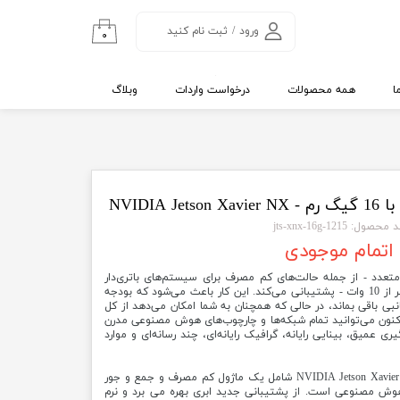
ورود
/
ثبت نام کنید
۰
حساب کاربری من
تغییر گذر واژه
ا
همه محصولات
درخواست واردات
وبلاگ
سفارشات
خروج از حساب
کاربری
محصول: 1215-jts-xnx-16g
اتمام موجودی
‌های انرژی متعدد - از جمله حالت‌های کم مصرف برای سیستم‌های باتری‌دار
برای برنامه‌های هوش مصنوعی در کمتر از 10 وات - پشتیبانی می‌کند. این کار باعث می‌شود که بودجه
نبی باقی بماند، در حالی که همچنان به شما امکان می‌دهد از کل
NV استفاده کنید. اکنون می‌توانید تمام شبکه‌ها و چارچوب‌های هوش مصنوعی مدرن
یری عمیق، بینایی رایانه، گرافیک رایانه‌ای، چند رسانه‌ای و موارد
به بیان دیگر کیت توسعه دهنده NVIDIA Jetson Xavier NX شامل یک ماژول کم مصرف و جمع و جور
 دستگاه های هوش مصنوعی است. از پشتیبانی جدید ابری بهره می برد و نرم