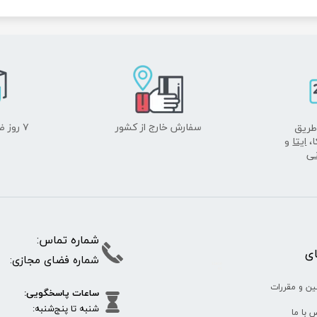
سفارش خارج از کشور
۷ روز ضمانت بازگشت
طریق
ا،
ایتا
و
نی
شماره تما
پای
شماره فضای مجازی:
35610
65
ین و مقررات
ساعات پاسخگویی:
شنبه تا پنج‌شنبه
 با ما