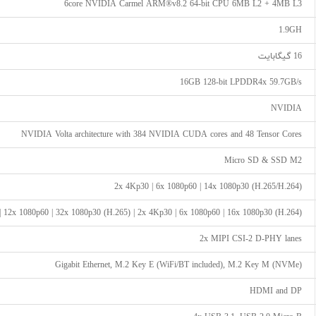
6core NVIDIA Carmel ARM®v8.2 64-bit CPU 6MB L2 + 4MB L3
1.9GH
16 گیگابایت
16GB 128-bit LPDDR4x 59.7GB/s
NVIDIA
NVIDIA Volta architecture with 384 NVIDIA CUDA cores and 48 Tensor Cores
Micro SD & SSD M2
2x 4Kp30 | 6x 1080p60 | 14x 1080p30 (H.265/H.264)
 12x 1080p60 | 32x 1080p30 (H.265) | 2x 4Kp30 | 6x 1080p60 | 16x 1080p30 (H.264)
2x MIPI CSI-2 D-PHY lanes
Gigabit Ethernet, M.2 Key E (WiFi/BT included), M.2 Key M (NVMe)
HDMI and DP