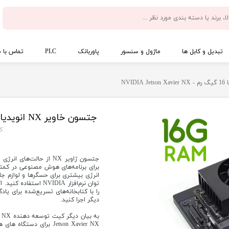
تبدیل و کابل ها
ماژول و سنسور
پاوربانک
PLC
تماس با م
جتسون خاویر NX انویدیا با 16 گیگ رم - NVIDIA Jetson Xavier NX
کد 
جتسون ژاویر NX از حالت
انرژی بیشتری برای حسگرها و لوازم جا
توان نرم‌افزار IDIA
را با کتابخانه‌های تسریع‌شده برای یادگ
دیگر اجرا کنید.
Jetson Xavier NX برای