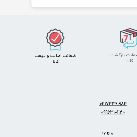
ضمانت اصالت
و قیمت​​​​​​​
​​​​​​​کالا
کالا ​​​​​​​
س:
2174391984
0
09963101120
: 8 تا 17