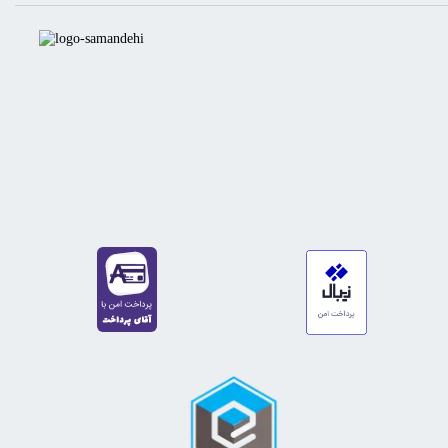
https://sanat.ir/58397