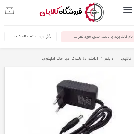
​فروشگاه
کالاپای
۰
حساب کاربری من
تغییر گذر واژه
ورود
/
ثبت نام کنید
سفارشات
خروج از حساب کاربری
کالاپای
آداپتور
آداپتور 12 ولت 2 آمپر جک آداپتوری