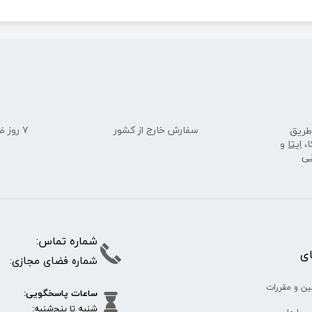
سفارش خارج از کشور
۷ روز ضمانت بازگشت
طریق
ا،
ایتا
و
نی
شماره تما
پای
شماره فضای مجازی:
35610
65
ین و مقررات
ساعات پاسخگویی:
شنبه تا پنج‌شنبه