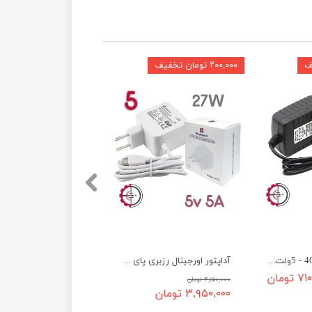
۲۰۰,۰۰۰ تومان تخفیف
آداپتور رزبری4و400 - 5ولت 3 آمپر type C
آداپتور اورجینال رزبری پای 5 - typeC ‌27W
تومان
۴,۱۵۰,۰۰۰ تومان
۳,۹۵۰,۰۰۰ تومان