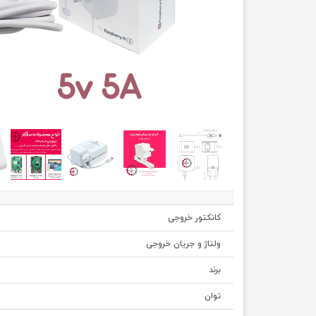
کانکتور خروجی
ولتاژ و جریان خروجی
برند
توان