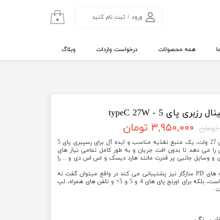
ورود
/
ثبت نام کنید
۰
حساب کاربری من
تغییر گذر واژه
ا
همه محصولات
درخواست واردات
وبلاگ
سفارشات
خروج از حساب
کاربری
زبری پای 5 - typeC ‌27W
۳,۹۵۰,۰۰۰ تومان
آداپتور اورجینال رزبری پای 5 ‌با خروجی 27 وات، یک منبع تغذیه مناسب و ایده آل برای رسپبری پای 5
ان را می دهد تا بدون افت جریان و به طور کامل تمامی نیاز های
ری و وسایل جانبی پر قدرت مانند هارد دیسک و اس اس دی و… را
آداپتور Raspberry Pi 5 از تمام دستگاه های PD سازگار نیز پشتیبانی می کند در واقع میتوان گفت نه
تنها برای بردهای رسپبری پای مناسب است، بلکه برای اورنج پای های 4 و 5 و 5+ و تلفن های همراه، لپ
 .
اب رنگ