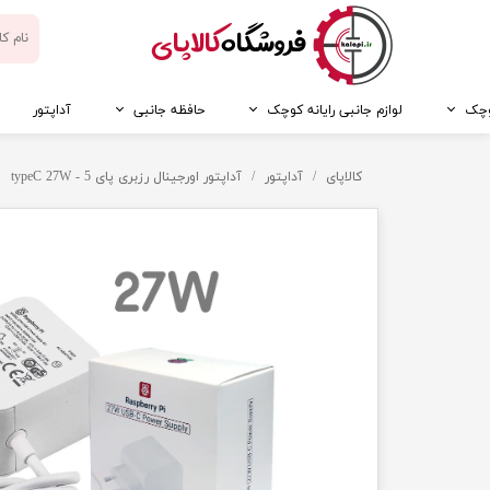
​فروشگاه
کالاپای
کوچک
لوازم جانبی رایانه کوچک
حافظه جانبی
آداپتور
کالاپای
آداپتور
آداپتور اورجینال رزبری پای 5 - typeC ‌27W