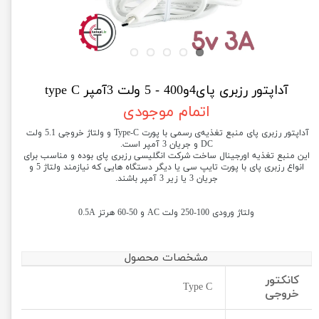
آداپتور رزبری پای4و400 - 5 ولت 3آمپر type C
اتمام موجودی
آداپتور رزبری پای منبع تغذیه‌ی رسمی با پورت Type-C و ولتاژ خروجی 5.1 ولت
DC و جریان 3 آمپر است.
این منبع تغذیه اورجینال ساخت شرکت انگلیسی رزبری پای بوده و مناسب برای
انواع رزبری پای با پورت تایپ سی یا دیگر دستگاه هایی که نیازمند ولتاژ 5 و
جریان 3 یا زیر 3 آمپر باشند.
ولتاژ ورودی 100-250 ولت AC و 50-60 هرتز 0.5A
مشخصات محصول
کانکتور
Type C
خروجی