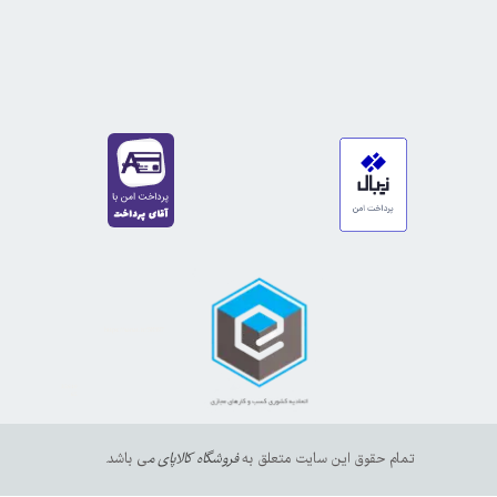
https://sanat.ir/58397
35610
65
تمام حقوق این سایت متعلق به
فروشگاه کالاپای م
ی باشد.