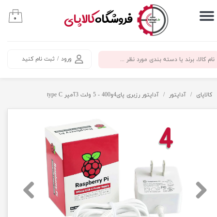
​فروشگاه
کالاپای
۰
حساب کاربری من
تغییر گذر واژه
ورود
/
ثبت نام کنید
سفارشات
خروج از حساب کاربری
کالاپای
آداپتور
آداپتور رزبری پای4و400 - 5 ولت 3آمپر type C