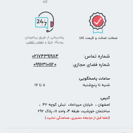
​​​​​​​کالا
پشتیبانی از طریق پیامرسان
ضمانت اصالت
و قیمت​​​​​​​
کالا ​​​​​​​
روبیکا،
ایتا
و
تماس تلفنی
شماره تماس:
2174391984
0
09963101120
شماره فضای مجازی:
ساعات پاسخگویی:
شنبه تا پنج‌شنبه: 8 تا 17
آدرس:
اصفهان ، خیابان میرداماد، نبش کوچه 42 ،
ساختمان خورشید، طبقه 4، واحد 11، پلاک 292
(
لطفا قبل از مراجعه حضوری، هماهنگی نمایید
.
)