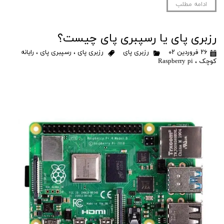
ادامه مطلب
رزبری پای یا رسپبری پای چیست؟
۲۶ فروردین ۰۲
رزبری پای
رزبری پای
،
رسپبری پای
،
رایانه
کوچک
،
Raspberry pi