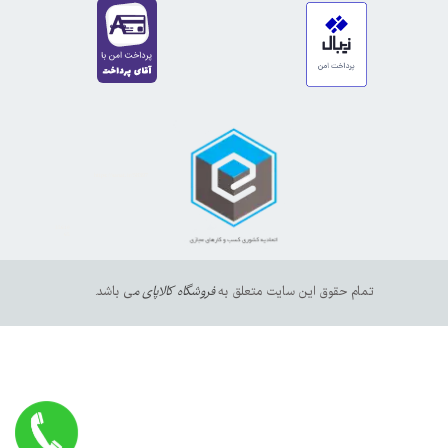
https://sanat.ir/58397
35610
65
تمام حقوق این سایت متعلق به
فروشگاه کالاپای م
ی باشد.