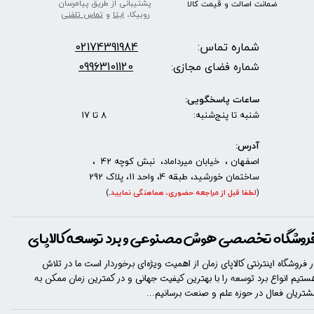
پشتیبانی از طریق پیامرسان
ضمانت اصالت
و قیمت​​​​​​​
کالا ​​​​​​​
روبیکا،
ایتا
و
تماس تلفنی
شماره تماس:
2174391984
0
09963101120
شماره فضای مجازی:
ساعات پاسخگویی:
شنبه تا پنج‌شنبه: 8 تا 17
آدرس:
اصفهان ، خیابان میرداماد، نبش کوچه 42 ،
ساختمان خورشید، طبقه 4، واحد 11، پلاک 292
(
لطفا قبل از مراجعه حضوری، هماهنگی نمایید
.
)
روشگاه تخصصی هوش مصنوعی و برد توسعه کالاپای
ر فروشگاه اینترنتی کالاپای زمان از اهمیت ویژه‌ای برخوردار است ما در تلاش
ستیم انواع برد توسعه را با​​​ بهترین کیفیت جهانی و در کمترین زمان ممکن به
شتریان فعال در حوزه علم و صنعت برسانیم...