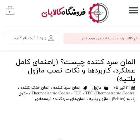
​فروشگاه
کالاپای
۰
حساب کاربری من
تغییر گذر واژه
ورود
/
ثبت نام کنید
سفارشات
خروج از حساب کاربری
المان سرد کننده چیست؟ (راهنمای کامل
عملکرد، کاربردها و نکات نصب ماژول
پلتیه)
۳۱ تیر ۰۵
ماژول
المان سرد کننده
،
المان خنک کننده
،
TEC (Thermoelectric Cooler)
،
TEC
،
Thermoelectric Cooler
،
ماژول
پلتیه (Peltier)
،
ماژول پلتیه
،
المان‌های سردکننده نیمه‌هادی