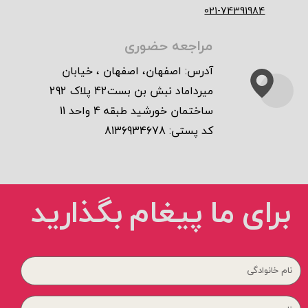
021-74391984
مراجعه حضوری
آدرس: اصفهان، اصفهان ، خیابان
میرداماد نبش بن بست42 پلاک 292
ساختمان خورشید طبقه 4 واحد 11
کد پستی:
8136934678
برای ما پیغام بگذارید