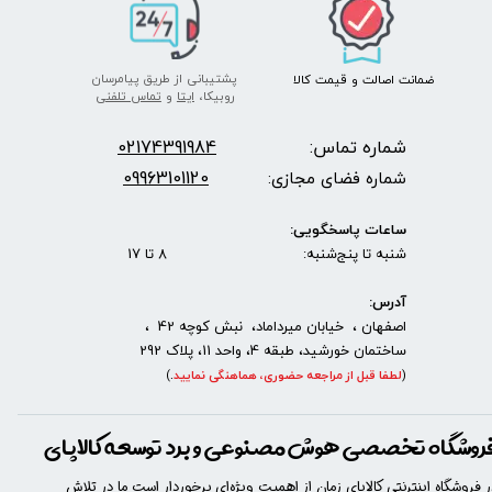
پشتیبانی از طریق پیامرسان
ضمانت اصالت
و قیمت​​​​​​​
کالا ​​​​​​​
روبیکا،
ایتا
و
تماس تلفنی
شماره تماس:
2174391984
0
09963101120
شماره فضای مجازی:
ساعات پاسخگویی:
شنبه تا پنج‌شنبه: 8 تا 17
آدرس:
اصفهان ، خیابان میرداماد، نبش کوچه 42 ،
ساختمان خورشید، طبقه 4، واحد 11، پلاک 292
(
لطفا قبل از مراجعه حضوری، هماهنگی نمایید
.
)
روشگاه تخصصی هوش مصنوعی و برد توسعه کالاپای
ر فروشگاه اینترنتی کالاپای زمان از اهمیت ویژه‌ای برخوردار است ما در تلاش