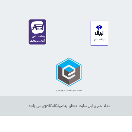
https://sanat.ir/58397
35610
65
تمام حقوق این سایت متعلق به
فروشگاه کالاپای م
ی باشد.