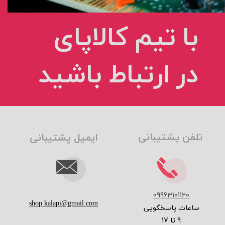
با تیم کالاپای
در ارتباط باشید
تلفن پشتیبانی
ایمیل پشتیبانی
09963101120
shop.kalapi@gmail.com
ساعات پاسخگویی
9 تا 17